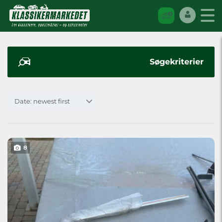
Søgekriterier
Date: newest first
8