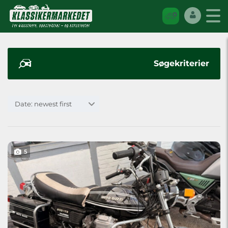
Søgekriterier
Date: newest first
5