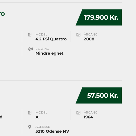
ro
179.900 Kr.
MODEL
ÅRGANG
4.2 FSi Quattro
2008
LEASING
Mindre egnet
57.500 Kr.
MODEL
ÅRGANG
d
A
1964
ADRESSE
5210 Odense NV