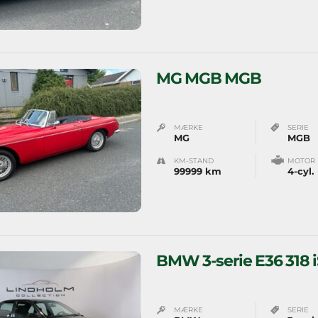
MG MGB MGB
MÆRKE
SERIE
MG
MGB
KM-STAND
MOTOR
99999 km
4-cyl.
BMW 3-serie E36 318 iS
MÆRKE
SERIE