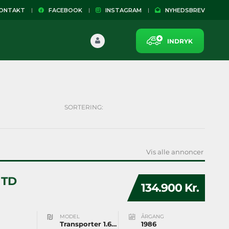
NTAKT
FACEBOOK
INSTAGRAM
NYHEDSBREV
INDRYK
SORTERING:
Vis alle annoncer
 TD
134.900 Kr.
MODEL
ÅRGANG
Transporter 1.6 TD
1986