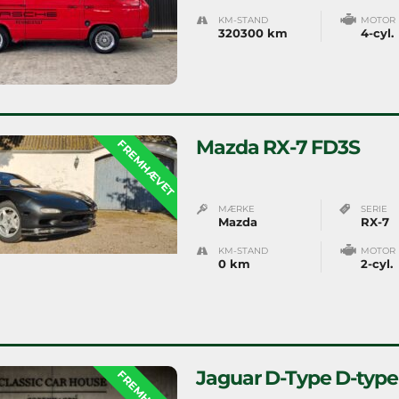
KM-STAND
MOTOR
320300 km
4-cyl.
Mazda RX-7 FD3S
FREMHÆVET
MÆRKE
SERIE
Mazda
RX-7
KM-STAND
MOTOR
0 km
2-cyl.
Jaguar D-Type D-type
FREMHÆVET