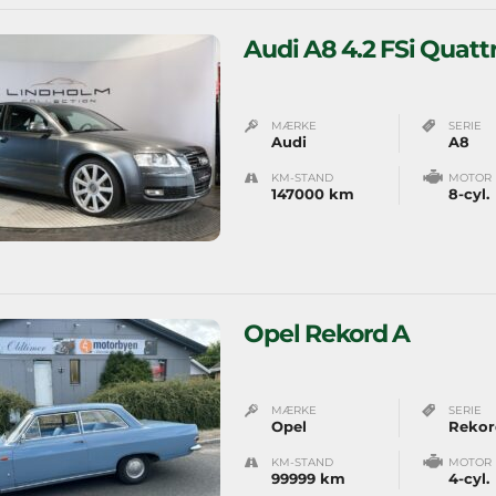
Audi A8 4.2 FSi Quatt
MÆRKE
SERIE
Audi
A8
KM-STAND
MOTOR
147000 km
8-cyl.
Opel Rekord A
MÆRKE
SERIE
Opel
Rekor
KM-STAND
MOTOR
99999 km
4-cyl.