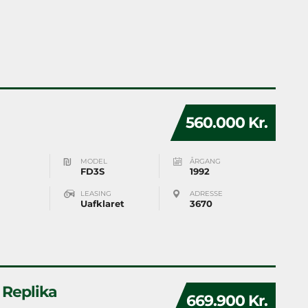
560.000 Kr.
MODEL
ÅRGANG
FD3S
1992
LEASING
ADRESSE
Uafklaret
3670
 Replika
669.900 Kr.