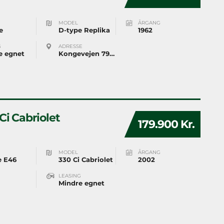
MODEL
ÅRGANG
e
D-type Replika
1962
G
ADRESSE
e egnet
Kongevejen 79 2800 Kongens Lyngby
Ci Cabriolet
179.900 Kr.
MODEL
ÅRGANG
e E46
330 Ci Cabriolet
2002
LEASING
Mindre egnet