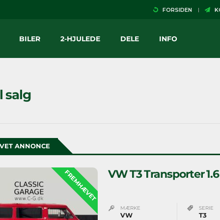
FORSIDEN
KO
BILER
2-HJULEDE
DELE
INFO
il salg
VET ANNONCE
VW T3 Transporter 1.6
FREMHÆVET
MÆRKE
SERIE
VW
T3