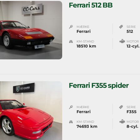
Ferrari 512 BB
MÆRKE
SERIE
Ferrari
512
KM-STAND
MOTOR
18510 km
12-cyl.
Ferrari F355 spider
MÆRKE
SERIE
Ferrari
F355
KM-STAND
MOTOR
74693 km
8-cyl.