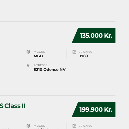
135.000 Kr.
MODEL
ÅRGANG
MGB
1969
ADRESSE
5210 Odense NV
 Class II
199.900 Kr.
MODEL
ÅRGANG