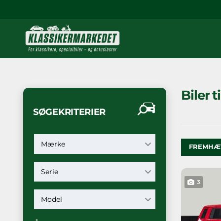
Biler t
SØGEKRITERIER
Mærke
FREMHÆ
Serie
3
Model