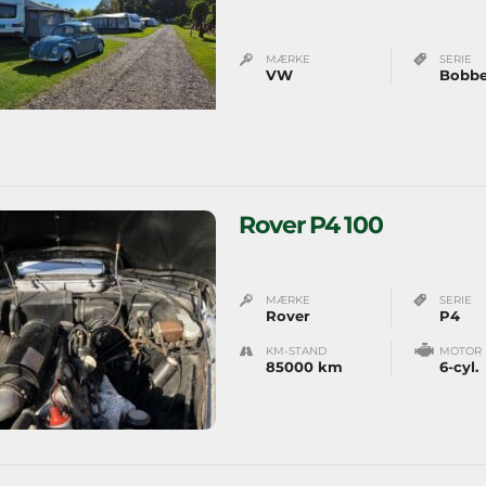
MÆRKE
SERIE
VW
Bobbe
Rover P4 100
MÆRKE
SERIE
Rover
P4
KM-STAND
MOTOR
85000 km
6-cyl.