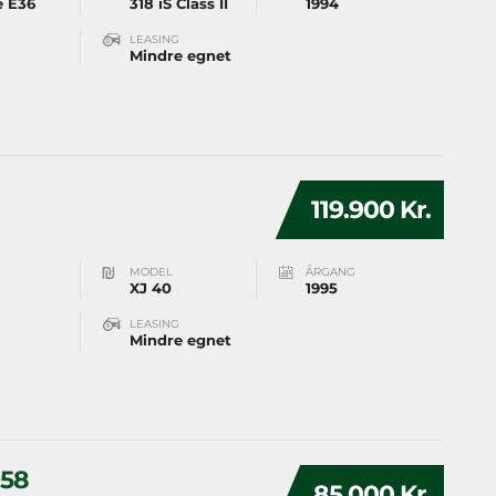
e E36
318 iS Class II
1994
LEASING
Mindre egnet
119.900 Kr.
MODEL
ÅRGANG
XJ 40
1995
LEASING
Mindre egnet
958
85.000 Kr.