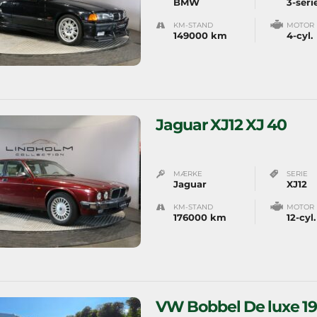
BMW
3-seri
KM-STAND
MOTOR
149000 km
4-cyl.
Jaguar XJ12 XJ 40
MÆRKE
SERIE
Jaguar
XJ12
KM-STAND
MOTOR
176000 km
12-cyl.
VW Bobbel De luxe 1