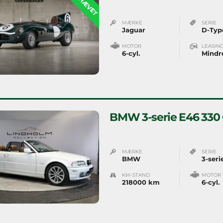
MÆRKE
SERIE
Jaguar
D-Typ
MOTOR
LEASIN
6-cyl.
Mindr
BMW 3-serie E46 330 
MÆRKE
SERIE
BMW
3-seri
KM-STAND
MOTOR
218000 km
6-cyl.