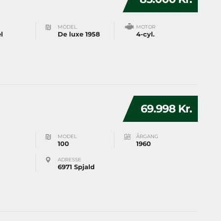
MODEL
MOTOR
l
De luxe 1958
4-cyl.
69.998 Kr.
MODEL
ÅRGANG
100
1960
ADRESSE
6971 Spjald