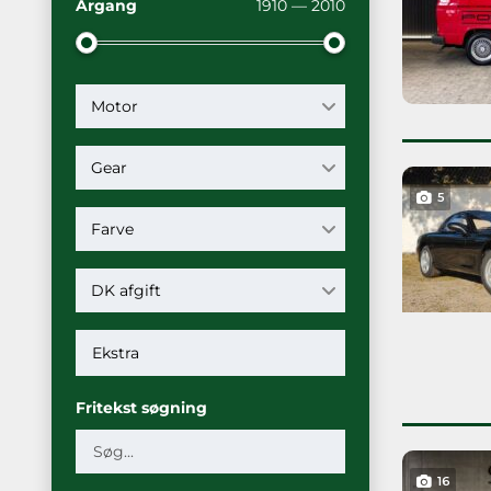
Årgang
1910 — 2010
Motor
Gear
5
Farve
DK afgift
Fritekst søgning
16