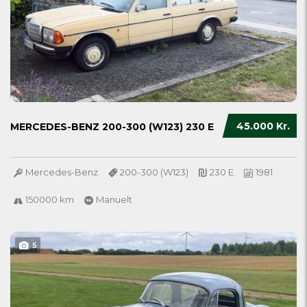
45.000 Kr.
MERCEDES-BENZ 200-300 (W123) 230 E
Mercedes-Benz
200-300 (W123)
230 E
1981
150000 km
Manuelt
5