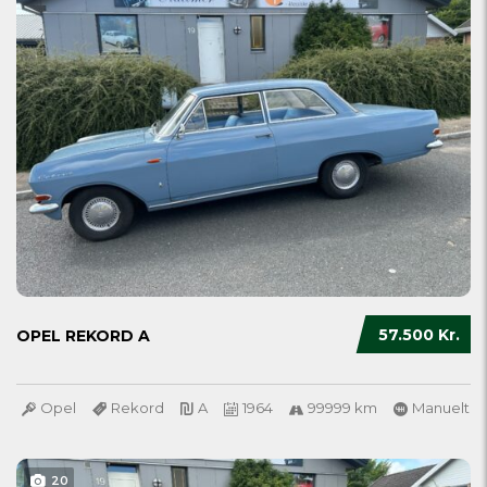
57.500 Kr.
OPEL REKORD A
Opel
Rekord
A
1964
99999 km
Manuelt
20