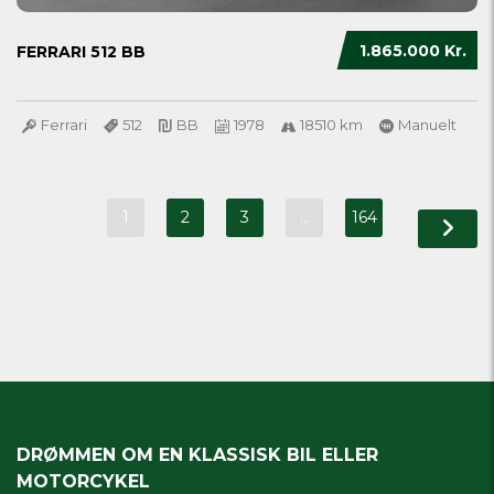
1.865.000 Kr.
FERRARI 512 BB
Ferrari
512
BB
1978
18510 km
Manuelt
1
2
3
…
164
DRØMMEN OM EN KLASSISK BIL ELLER
MOTORCYKEL