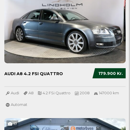
179.900 Kr.
AUDI A8 4.2 FSI QUATTRO
Audi
A8
4.2 FSi Quattro
2008
147000 km
Automat
17