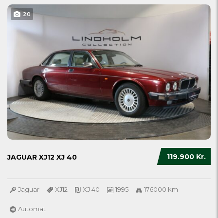
20
119.900 Kr.
JAGUAR XJ12 XJ 40
Jaguar
XJ12
XJ 40
1995
176000 km
Automat