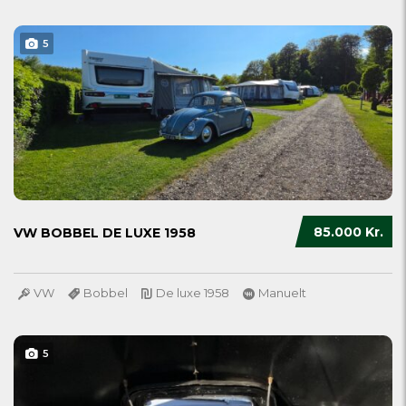
5
85.000 Kr.
VW BOBBEL DE LUXE 1958
VW
Bobbel
De luxe 1958
Manuelt
5