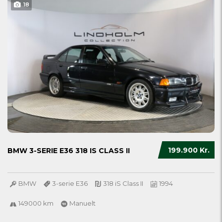
18
199.900 Kr.
BMW 3-SERIE E36 318 IS CLASS II
BMW
3-serie E36
318 iS Class II
1994
149000 km
Manuelt