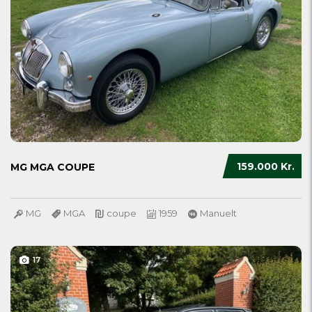
159.000 Kr.
MG MGA COUPE
MG
MGA
coupe
1959
Manuelt
17