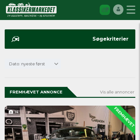
Søgekriterier
Dato: nyeste først
FREMHÆVET ANNONCE
Vis alle annoncer
FREMHÆVET
14