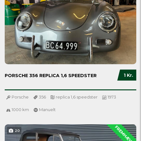
1 Kr.
PORSCHE 356 REPLICA 1,6 SPEEDSTER
Porsche
356
replica 1,6 speedster
1973
1000 km
Manuelt
FREMHÆVET
20