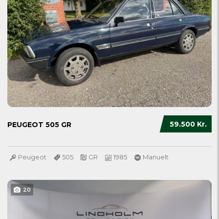
59.500 Kr.
PEUGEOT 505 GR
Peugeot
505
GR
1985
Manuelt
20