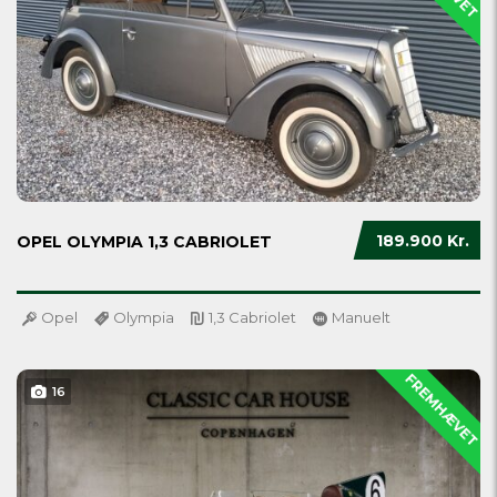
189.900 Kr.
OPEL OLYMPIA 1,3 CABRIOLET
Opel
Olympia
1,3 Cabriolet
Manuelt
FREMHÆVET
16