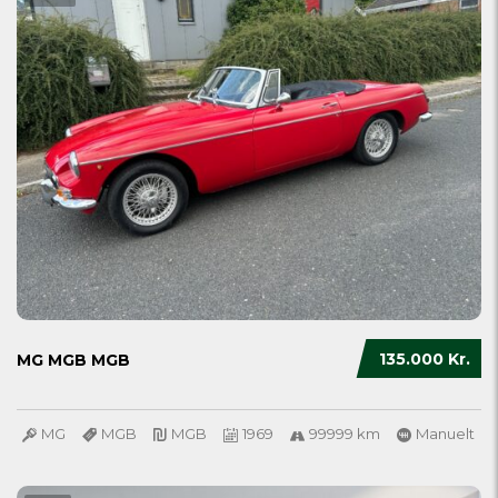
135.000 Kr.
MG MGB MGB
MG
MGB
MGB
1969
99999 km
Manuelt