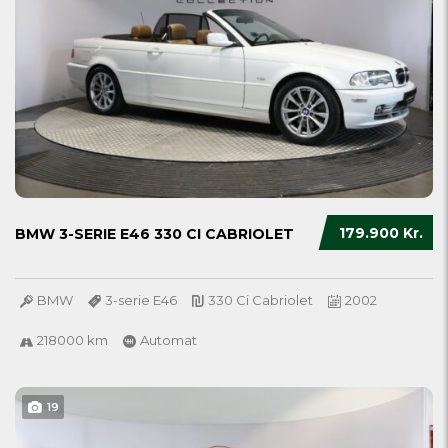
179.900 Kr.
BMW 3-SERIE E46 330 CI CABRIOLET
BMW
3-serie E46
330 Ci Cabriolet
2002
218000 km
Automat
19