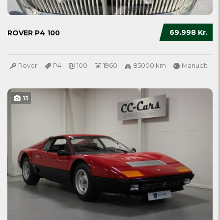
69.998 Kr.
ROVER P4 100
Rover
P4
100
1960
85000 km
Manuelt
13