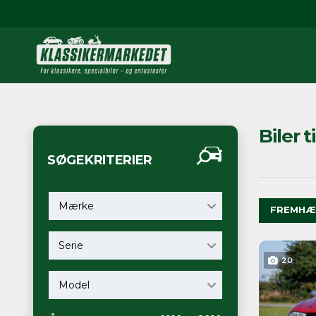
Biler t
SØGEKRITERIER
Mærke
FREMHÆ
Serie
20
Model