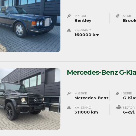
MÆRKE
SERIE
Bentley
Brook
KM-STAND
160000 km
Mercedes-Benz G-Kla
MÆRKE
SERIE
Mercedes-Benz
G-Kla
KM-STAND
MOTOR
311000 km
6-cyl.