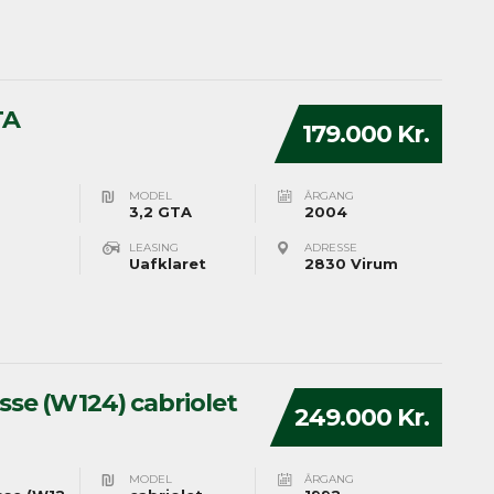
TA
179.000 Kr.
MODEL
ÅRGANG
3,2 GTA
2004
LEASING
ADRESSE
Uafklaret
2830 Virum
se (W124) cabriolet
249.000 Kr.
MODEL
ÅRGANG