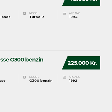
MODEL
ÅRGANG
lands
Turbo R
1994
sse G300 benzin
225.000 Kr.
MODEL
ÅRGANG
sse
G300 benzin
1992