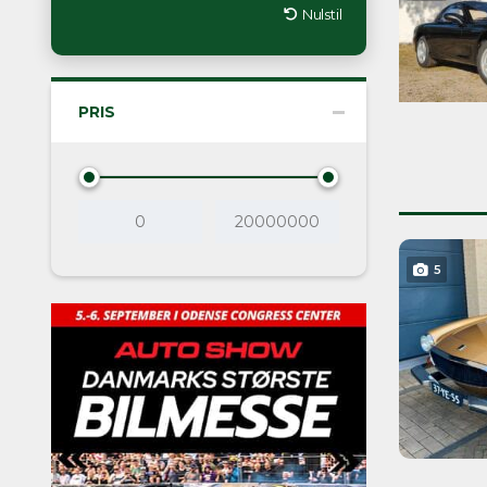
Nulstil
PRIS
5