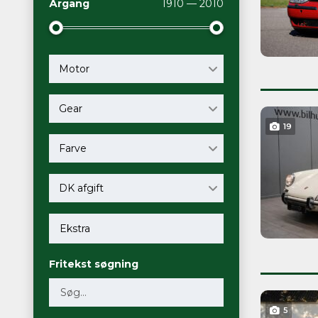
Årgang
1910 — 2010
Motor
Gear
19
Farve
DK afgift
Fritekst søgning
5