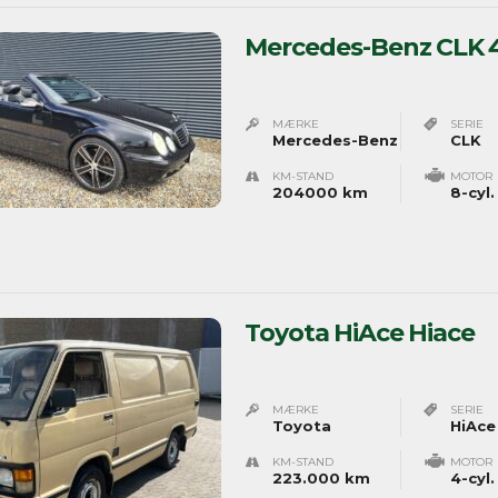
Mercedes-Benz CLK 4
MÆRKE
SERIE
Mercedes-Benz
CLK
KM-STAND
MOTOR
204000 km
8-cyl.
Toyota HiAce Hiace
MÆRKE
SERIE
Toyota
HiAce
KM-STAND
MOTOR
223.000 km
4-cyl.