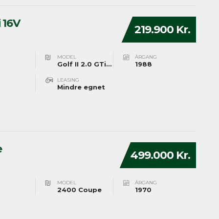
i 16V
219.900 Kr.
MODEL
ÅRGANG
Golf II 2.0 GTi 16V
1988
LEASING
Mindre egnet
e
499.000 Kr.
MODEL
ÅRGANG
2400 Coupe
1970