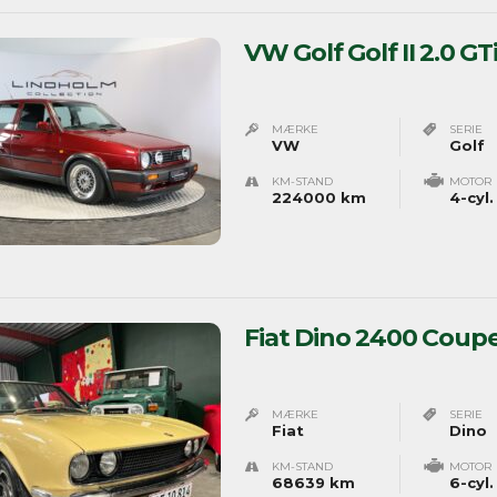
VW Golf Golf II 2.0 GT
MÆRKE
SERIE
VW
Golf
KM-STAND
MOTOR
224000 km
4-cyl.
Fiat Dino 2400 Coup
MÆRKE
SERIE
Fiat
Dino
KM-STAND
MOTOR
68639 km
6-cyl.