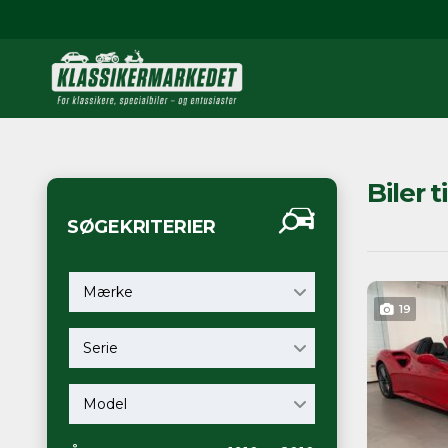
Biler t
SØGEKRITERIER
Mærke
19
Serie
Model