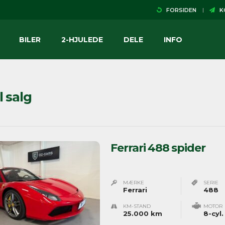
FORSIDEN
KO
BILER
2-HJULEDE
DELE
INFO
il salg
Ferrari 488 spider
MÆRKE
SERIE
Ferrari
488
KM-STAND
MOTOR
25.000 km
8-cyl.