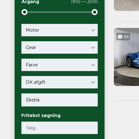
Årgang
1910 — 2010
Motor
20
Gear
Farve
DK afgift
Fritekst søgning