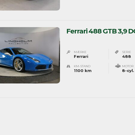
Ferrari 488 GTB 3,9 D
MÆRKE
SERIE
Ferrari
488
KM-STAND
MOTOR
1100 km
8-cyl.