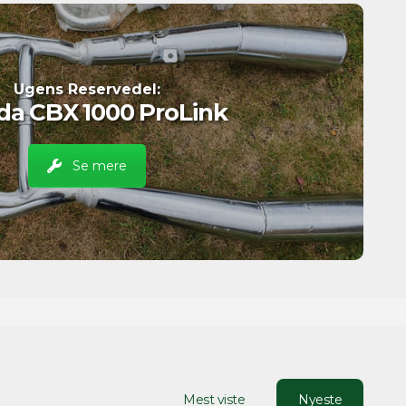
Ugens Reservedel:
a CBX 1000 ProLink
Se mere
Mest viste
Nyeste