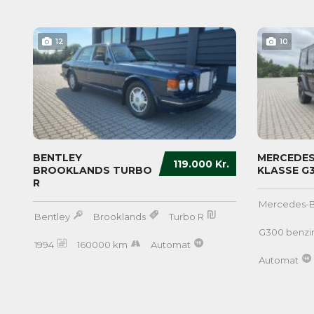
12
10
BENTLEY
MERCEDES
119.000 Kr.
BROOKLANDS TURBO
KLASSE G
R
Mercedes-
Bentley
Brooklands
Turbo R
G300 benzi
1994
160000 km
Automat
Automat