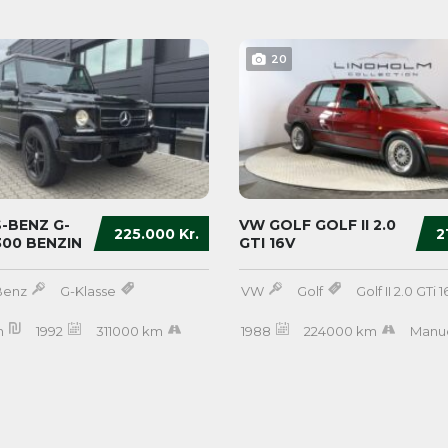
20
-BENZ G-
VW GOLF GOLF II 2.0
225.000 Kr.
2
300 BENZIN
GTI 16V
Benz
G-Klasse
VW
Golf
Golf II 2.0 GTi 
n
1992
311000 km
1988
224000 km
Manue