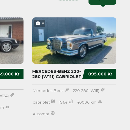
9
MERCEDES-BENZ 220-
9.000 Kr.
895.000 Kr.
280 (W111) CABRIOLET
Mercedes-Benz
220-280 (W111)
W124)
cabriolet
1964
40000 km
km
Automat