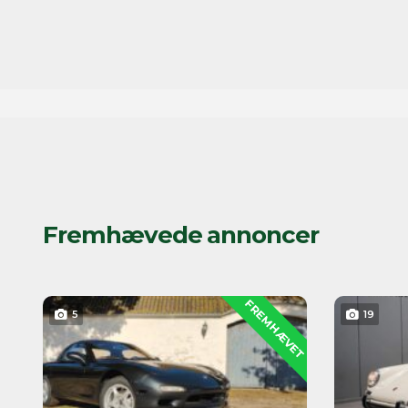
Fremhævede annoncer
FREMHÆVET
5
19