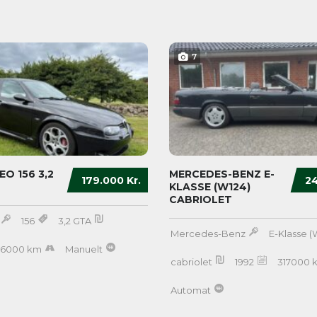
7
O 156 3,2
MERCEDES-BENZ E-
179.000 Kr.
24
KLASSE (W124)
CABRIOLET
156
3,2 GTA
Mercedes-Benz
E-Klasse (
06000 km
Manuelt
cabriolet
1992
317000 
Automat