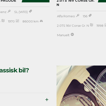
0 PAGODE
2.0TS 16V CORSE GR.
N
Benz
SL (W113)
Alfa Romeo
156
e
1970
86000 km
2.0TS 16V Corse Gr. N
1998
Manuelt
assisk bil?