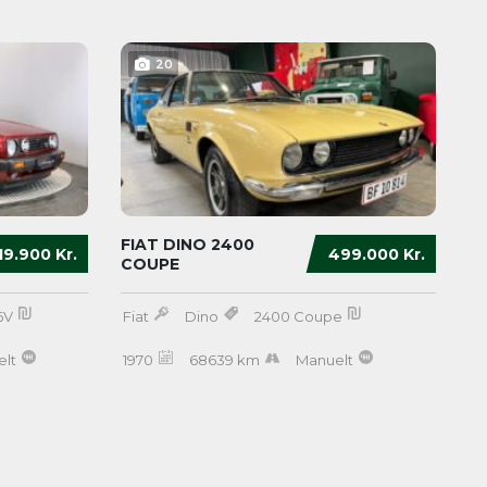
20
FIAT DINO 2400
19.900 Kr.
499.000 Kr.
COUPE
16V
Fiat
Dino
2400 Coupe
lt
1970
68639 km
Manuelt