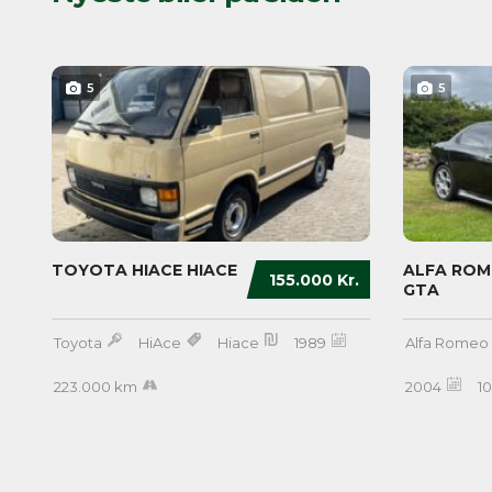
5
5
TOYOTA HIACE HIACE
ALFA ROME
155.000 Kr.
GTA
Toyota
HiAce
Hiace
1989
Alfa Romeo
223.000 km
2004
1