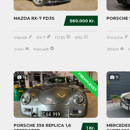
MAZDA RX-7 FD3S
PORSCHE 9
560.000 Kr.
Mazda
RX-7
FD3S
1992
Porsche
0 km
Manuelt
99 km
FREMHÆVET
14
11
PORSCHE 356 REPLICA 1,6
MERCEDES
1 Kr.