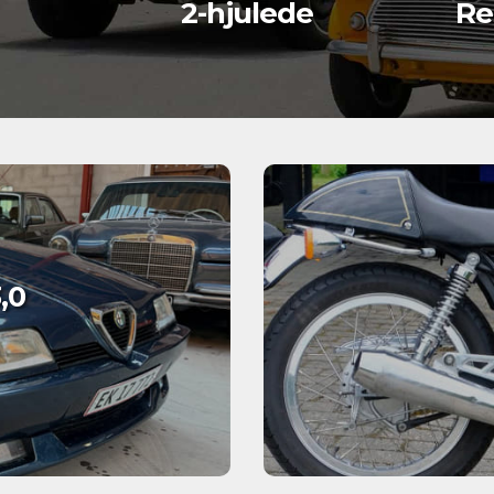
2-hjulede
Re
,0