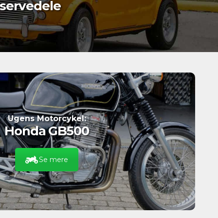
servedele
Ugens Motorcykel:
Honda GB500
Se mere