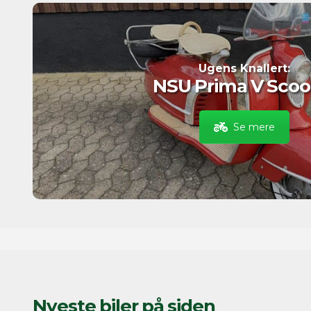
Ugens Knallert:
NSU Prima V Scoo
Se mere
Nyeste biler på siden