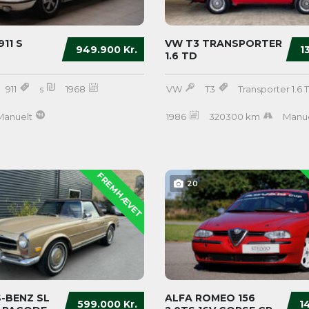
11 S
VW T3 TRANSPORTER
949.900 Kr.
1
1.6 TD
911
s
1968
VW
T3
Transporter 1.6 
Manuelt
1986
320300 km
Manue
FREMHÆVET
20
-BENZ SL
ALFA ROMEO 156
599.000 Kr.
1