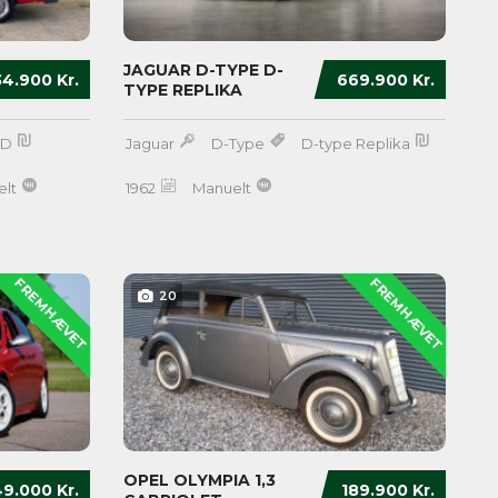
JAGUAR D-TYPE D-
34.900 Kr.
669.900 Kr.
TYPE REPLIKA
TD
Jaguar
D-Type
D-type Replika
lt
1962
Manuelt
FREMHÆVET
FREMHÆVET
20
OPEL OLYMPIA 1,3
49.000 Kr.
189.900 Kr.