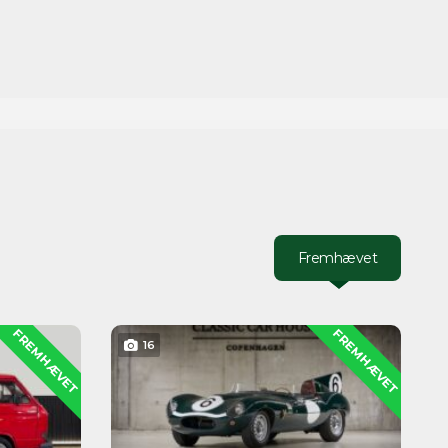
Fremhævet
FREMHÆVET
FREMHÆVET
16