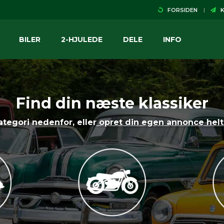
FORSIDEN
K
BILER
2-HJULEDE
DELE
INFO
Find din næste klassiker
tegori nedenfor, eller
opret din egen annonce helt 