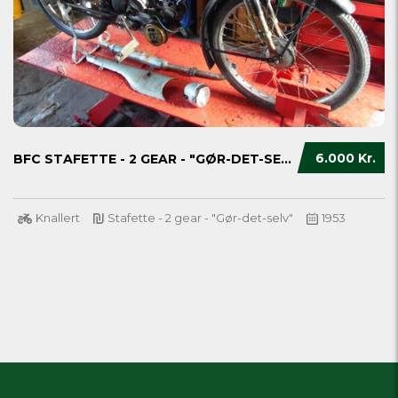
6.000 Kr.
BFC STAFETTE - 2 GEAR - "GØR-DET-SELV"
Knallert
Stafette - 2 gear - "Gør-det-selv"
1953