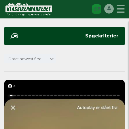
Søgekriterier
Date: newest first
5