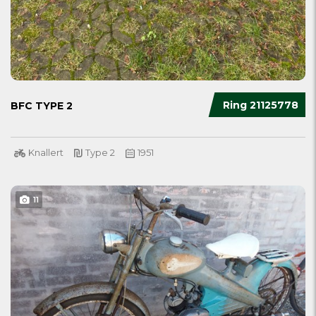
Ring 21125778
BFC TYPE 2
Knallert
Type 2
1951
11