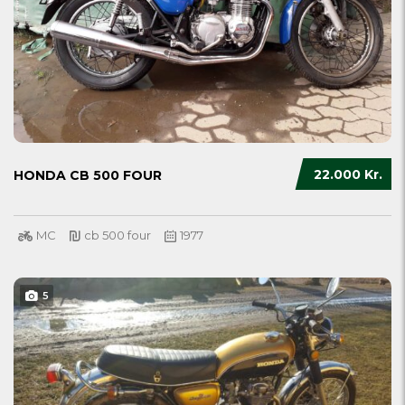
22.000 Kr.
HONDA CB 500 FOUR
MC
cb 500 four
1977
5