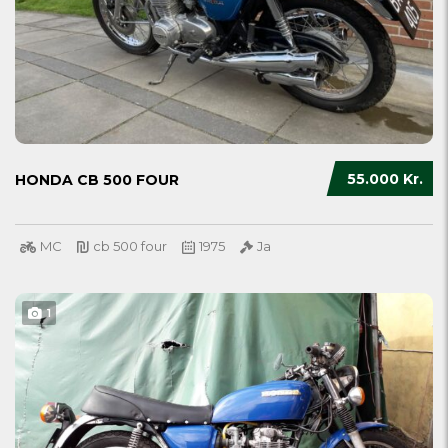
55.000 Kr.
HONDA CB 500 FOUR
MC
cb 500 four
1975
Ja
1