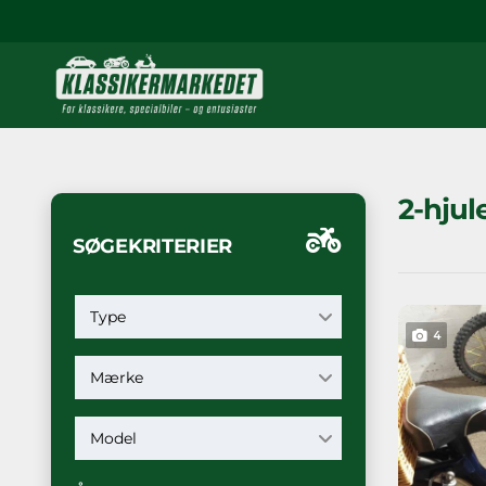
2-hjul
SØGEKRITERIER
Type
4
Mærke
Model