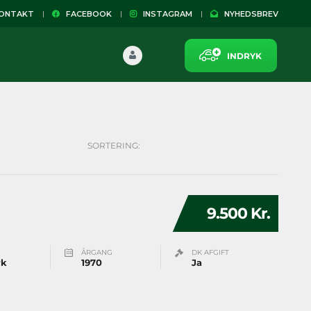
NTAKT
FACEBOOK
INSTAGRAM
NYHEDSBREV
INDRYK
SORTERING:
9.500 Kr.
ÅRGANG
DK AFGIFT
rk
1970
Ja