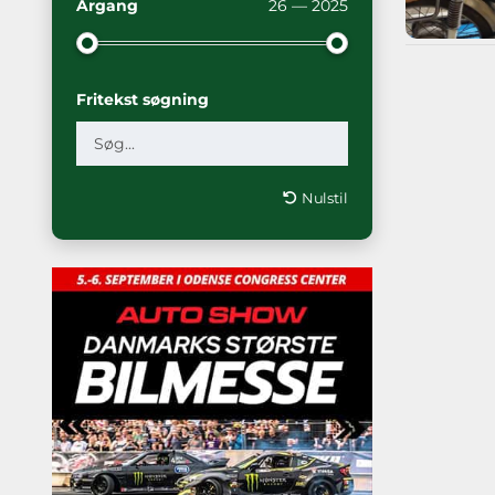
Årgang
26 — 2025
Fritekst søgning
Nulstil