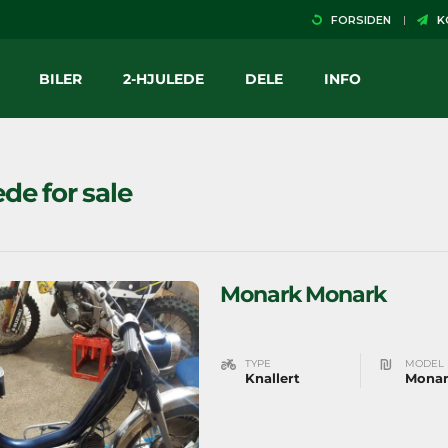
FORSIDEN
KO
BILER
2-HJULEDE
DELE
INFO
ede for sale
Monark Monark
TYPE
MODEL
Knallert
Mona