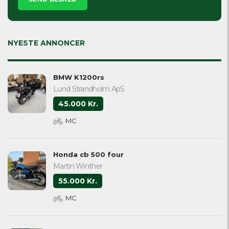
leave
this
field
empty.
NYESTE ANNONCER
BMW K1200rs
Lund Strandholm ApS
45.000 Kr.
MC
Honda cb 500 four
Martin Winther
55.000 Kr.
MC