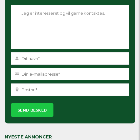
Please
leave
this
field
empty.
NYESTE ANNONCER