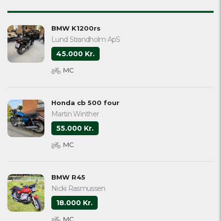
BMW K1200rs
Lund Strandholm ApS
45.000 Kr.
MC
Honda cb 500 four
Martin Winther
55.000 Kr.
MC
BMW R45
Nicki Rasmussen
18.000 Kr.
MC