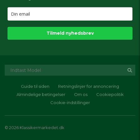
Tilmeld nyhedsbrev
Guide til siden
Retningslinjer for annoncering
Almindelige betingelser
Om os
Cookiepolitik
Cookie-indstillinger
© 2026 Klassikermarkedet.dk