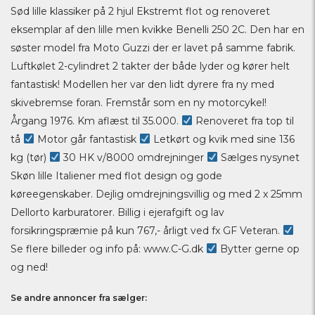
Sød lille klassiker på 2 hjul Ekstremt flot og renoveret
eksemplar af den lille men kvikke Benelli 250 2C. Den har en
søster model fra Moto Guzzi der er lavet på samme fabrik.
Luftkølet 2-cylindret 2 takter der både lyder og kører helt
fantastisk! Modellen her var den lidt dyrere fra ny med
skivebremse foran. Fremstår som en ny motorcykel!
Årgang 1976. Km aflæst til 35.000.
Renoveret fra top til
tå
Motor går fantastisk
Letkørt og kvik med sine 136
kg (tør)
30 HK v/8000 omdrejninger
Sælges nysynet
Skøn lille Italiener med flot design og gode
køreegenskaber. Dejlig omdrejningsvillig og med 2 x 25mm
Dellorto karburatorer. Billig i ejerafgift og lav
forsikringspræmie på kun 767,- årligt ved fx GF Veteran.
Se flere billeder og info på: www.C-G.dk
Bytter gerne op
og ned!
Se andre annoncer fra sælger: