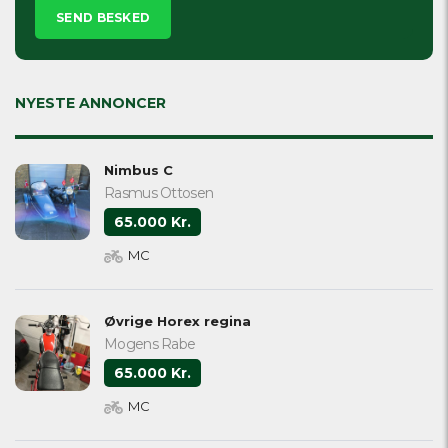
leave
this
field
empty.
NYESTE ANNONCER
Nimbus C
Rasmus Ottosen
65.000 Kr.
MC
Øvrige Horex regina
Mogens Rabe
65.000 Kr.
MC