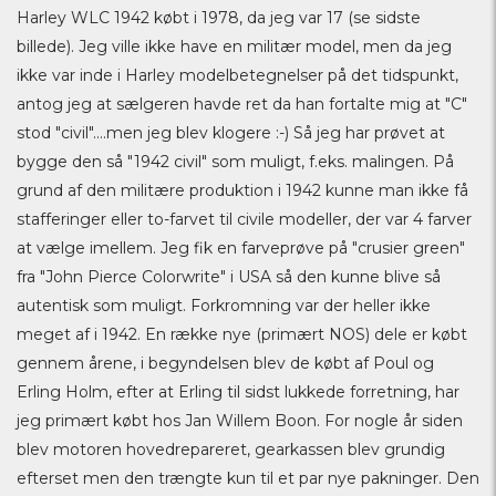
Harley WLC 1942 købt i 1978, da jeg var 17 (se sidste
billede). Jeg ville ikke have en militær model, men da jeg
ikke var inde i Harley modelbetegnelser på det tidspunkt,
antog jeg at sælgeren havde ret da han fortalte mig at "C"
stod "civil"....men jeg blev klogere :-) Så jeg har prøvet at
bygge den så "1942 civil" som muligt, f.eks. malingen. På
grund af den militære produktion i 1942 kunne man ikke få
stafferinger eller to-farvet til civile modeller, der var 4 farver
at vælge imellem. Jeg fik en farveprøve på "crusier green"
fra "John Pierce Colorwrite" i USA så den kunne blive så
autentisk som muligt. Forkromning var der heller ikke
meget af i 1942. En række nye (primært NOS) dele er købt
gennem årene, i begyndelsen blev de købt af Poul og
Erling Holm, efter at Erling til sidst lukkede forretning, har
jeg primært købt hos Jan Willem Boon. For nogle år siden
blev motoren hovedrepareret, gearkassen blev grundig
efterset men den trængte kun til et par nye pakninger. Den