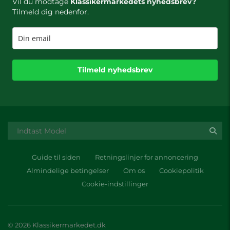
Vil du modtage
Klassikermarkedets nyhedsbrev?
Tilmeld dig nedenfor.
Tilmeld nyhedsbrev
Guide til siden
Retningslinjer for annoncering
Almindelige betingelser
Om os
Cookiepolitik
Cookie-indstillinger
© 2026 Klassikermarkedet.dk