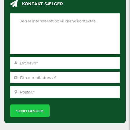
KONTAKT SÆLGER
Please
leave
this
field