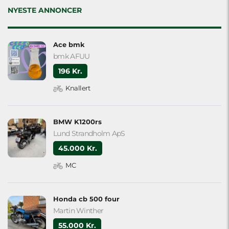
empty.
NYESTE ANNONCER
Ace bmk
bmk AFUU
196 Kr.
Knallert
BMW K1200rs
Lund Strandholm ApS
45.000 Kr.
MC
Honda cb 500 four
Martin Winther
55.000 Kr.