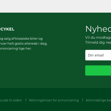
Nyhed
RCYKEL
Vil du modta
g salg af klassiske biler og
Tilmeld dig ne
er helt gratis allerede i dag,
noncering lige her.
Guide til siden
Retningslinjer for annoncering
Almindelige be