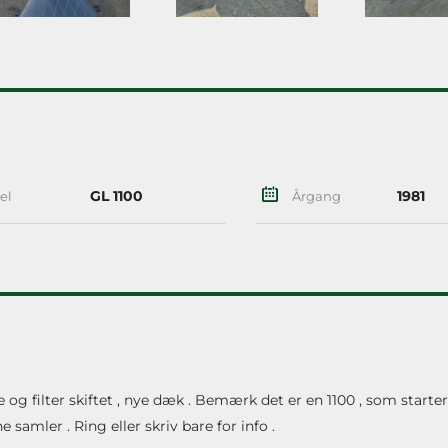
GL 1100
1981
el
Årgang
e og filter skiftet , nye dæk . Bemærk det er en 1100 , som starte
 samler . Ring eller skriv bare for info .