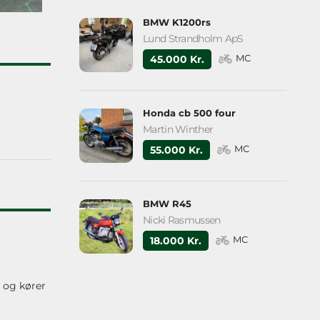
BMW K1200rs
Lund Strandholm ApS
MC
45.000 Kr.
Honda cb 500 four
Martin Winther
MC
55.000 Kr.
BMW R45
Nicki Rasmussen
MC
18.000 Kr.
r og kører