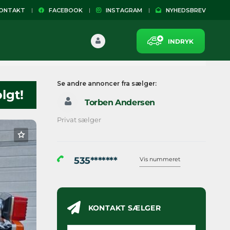
NTAKT
FACEBOOK
INSTAGRAM
NYHEDSBREV
INDRYK
Se andre annoncer fra sælger:
lgt!
Torben Andersen
Privat sælger
535*******
Vis nummeret
KONTAKT SÆLGER