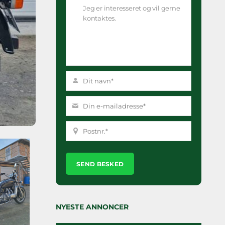
Please
leave
this
field
empty.
NYESTE ANNONCER