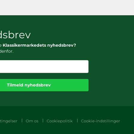
sbrev
ge
Klassikermarkedets nyhedsbrev?
denfor.
Tilmeld nyhedsbrev
tingelser
Om os
Cookiepolitik
Cookie-indstillinger