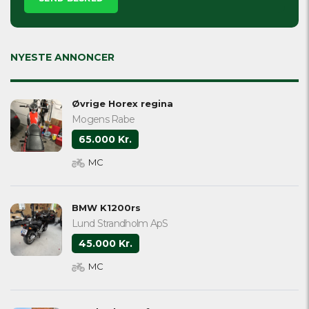
leave
this
field
empty.
NYESTE ANNONCER
Øvrige Horex regina
Mogens Rabe
65.000 Kr.
MC
BMW K1200rs
Lund Strandholm ApS
45.000 Kr.
MC