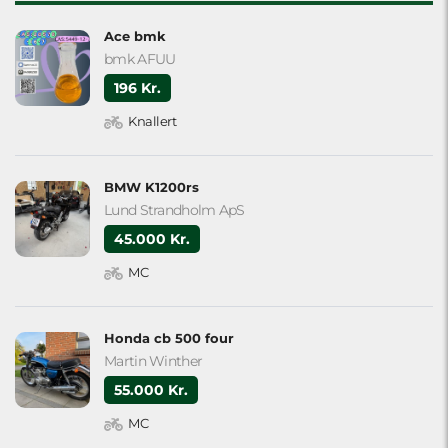
Ace bmk
bmk AFUU
196 Kr.
Knallert
BMW K1200rs
Lund Strandholm ApS
45.000 Kr.
MC
Honda cb 500 four
Martin Winther
55.000 Kr.
MC