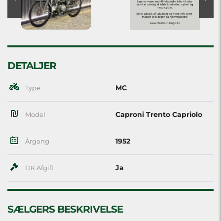
DETALJER
MC
Type
Caproni Trento Capriolo
Model
1952
Årgang
Ja
DK Afgift
SÆLGERS BESKRIVELSE