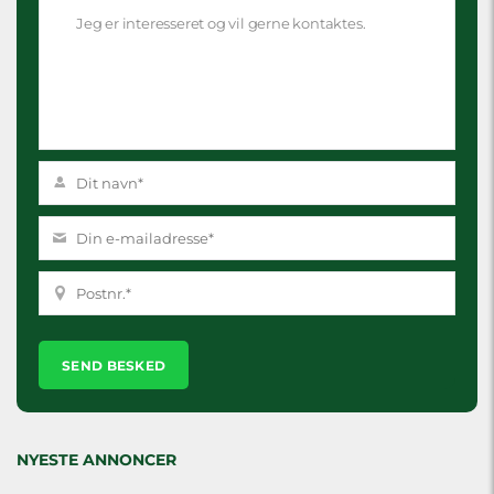
Please
leave
this
field
empty.
NYESTE ANNONCER