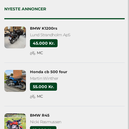
field
empty.
NYESTE ANNONCER
BMW K1200rs
Lund Strandholm ApS
45.000 Kr.
MC
Honda cb 500 four
Martin Winther
55.000 Kr.
MC
BMW R45
Nicki Rasmussen