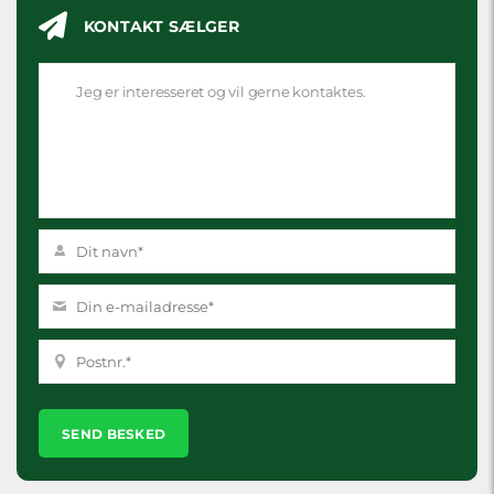
KONTAKT SÆLGER
Please
leave
this