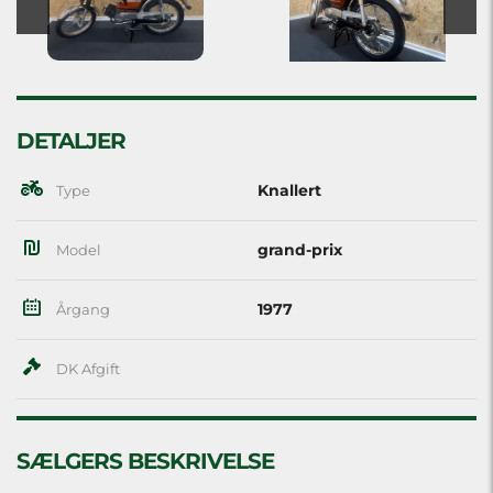
DETALJER
Knallert
Type
grand-prix
Model
1977
Årgang
DK Afgift
SÆLGERS BESKRIVELSE