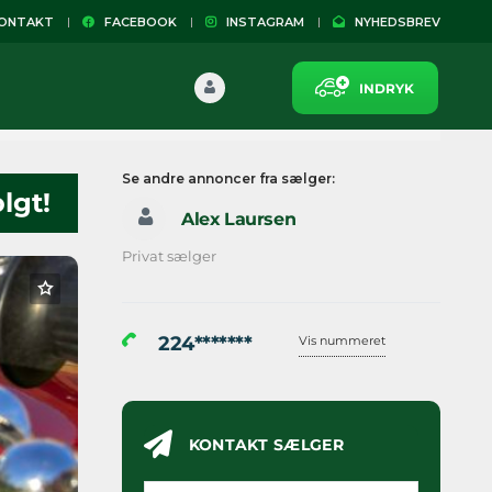
NTAKT
FACEBOOK
INSTAGRAM
NYHEDSBREV
INDRYK
Se andre annoncer fra sælger:
lgt!
Alex Laursen
Privat sælger
224*******
Vis nummeret
KONTAKT SÆLGER