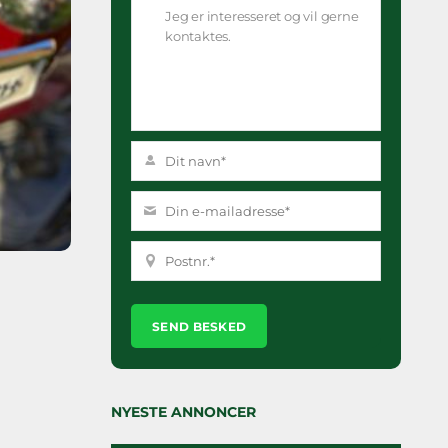
Please
leave
this
field
empty.
NYESTE ANNONCER