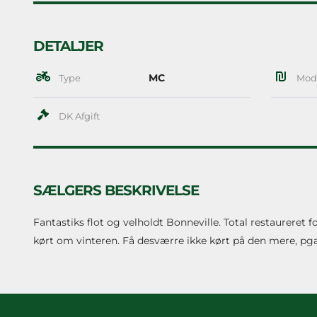
DETALJER
MC
Type
Mod
DK Afgift
SÆLGERS BESKRIVELSE
Fantastiks flot og velholdt Bonneville. Total restaureret f
kørt om vinteren. Få desværre ikke kørt på den mere, pg