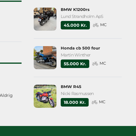
BMW K1200rs
Lund Strandholm ApS
MC
45.000 Kr.
Honda cb 500 four
Martin Winther
MC
55.000 Kr.
BMW R45
Nicki Rasmussen
 Aldrig
MC
18.000 Kr.