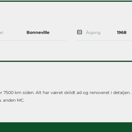
Bonneville
1968
el
Årgang
or 7500 km siden. Alt har været skildt ad og renoveret i detaljen.
a. anden MC.