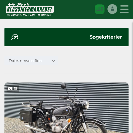
Søgekriterier
Date: newest first
15