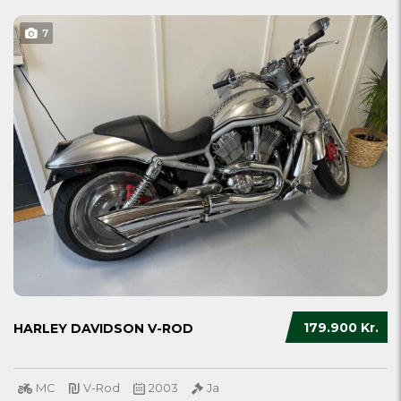
7
179.900 Kr.
HARLEY DAVIDSON V-ROD
MC
V-Rod
2003
Ja