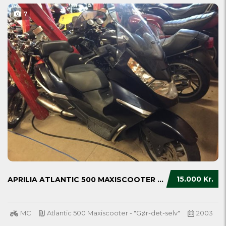
7
15.000 Kr.
APRILIA ATLANTIC 500 MAXISCOOTER - "GØR-DET-...
MC
Atlantic 500 Maxiscooter - "Gør-det-selv"
2003