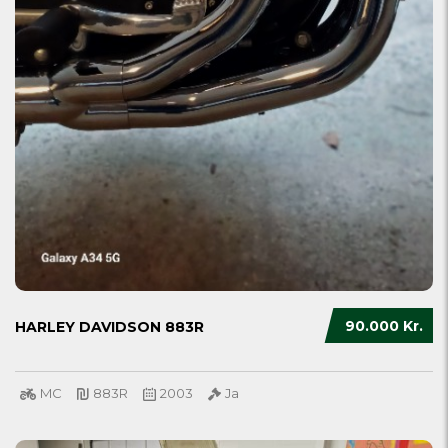
90.000 Kr.
HARLEY DAVIDSON 883R
MC
883R
2003
Ja