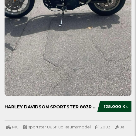
125.000 Kr.
HARLEY DAVIDSON SPORTSTER 883R JUBILÆUMSMODE...
MC
sportster 883r jubilæumsmodel
2003
Ja