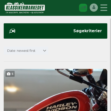
Søgekriterier
Date: newest first
5