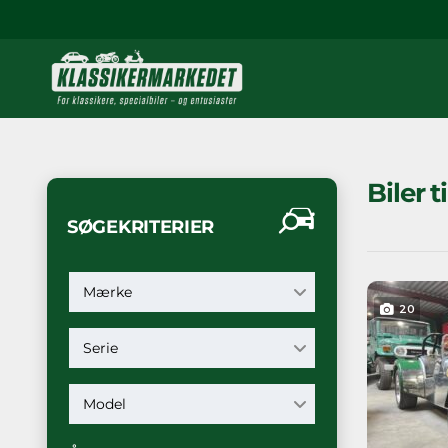
Biler t
SØGEKRITERIER
Mærke
20
Serie
Model