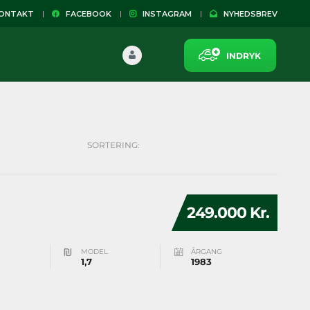
NTAKT
FACEBOOK
INSTAGRAM
NYHEDSBREV
INDRYK
SORTERING:
249.000 Kr.
MODEL
ÅRGANG
1,7
1983