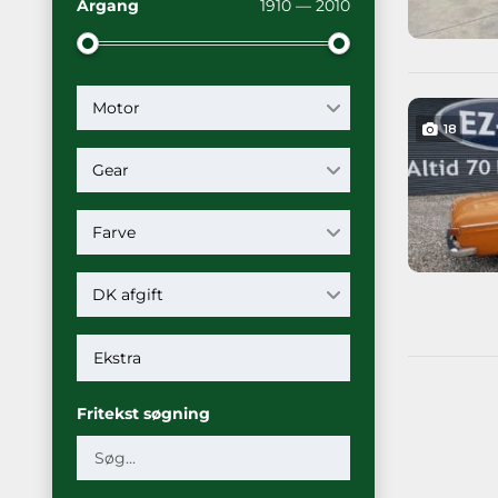
Årgang
1910 — 2010
Motor
18
Gear
Farve
DK afgift
Fritekst søgning