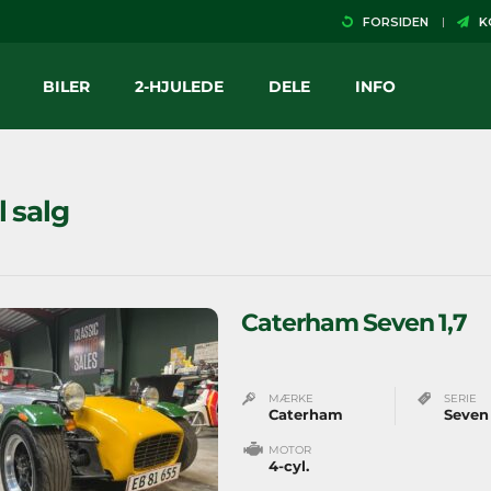
FORSIDEN
KO
BILER
2-HJULEDE
DELE
INFO
il salg
Caterham Seven 1,7
MÆRKE
SERIE
Caterham
Seven
MOTOR
4-cyl.