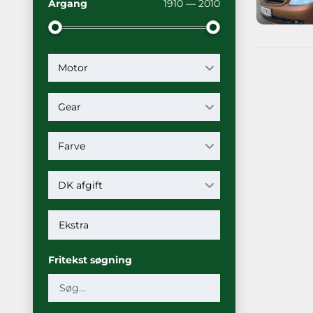
Årgang
1910 — 2010
Motor
Gear
Farve
DK afgift
Fritekst søgning