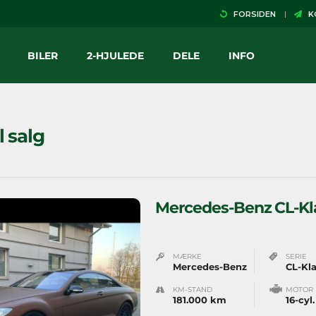
FORSIDEN
KO
BILER
2-HJULEDE
DELE
INFO
il salg
Mercedes-Benz CL-Kl
MÆRKE
SERIE
Mercedes-Benz
CL-Kl
KM-STAND
MOTOR
181.000 km
16-cyl.