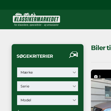
Biler t
SØGEKRITERIER
Mærke
3
Serie
Model