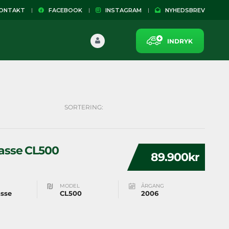
NTAKT
FACEBOOK
INSTAGRAM
NYHEDSBREV
INDRYK
SORTERING:
asse CL500
89.900kr
MODEL
ÅRGANG
asse
CL500
2006