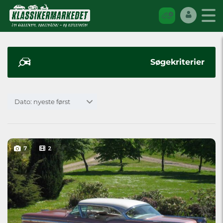
Søgekriterier
Dato: nyeste først
7
2