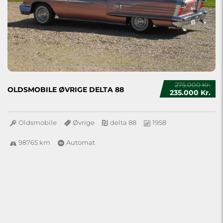
275.000 Kr.
OLDSMOBILE ØVRIGE DELTA 88
235.000 Kr.
Oldsmobile
Øvrige
delta 88
1958
98765 km
Automat