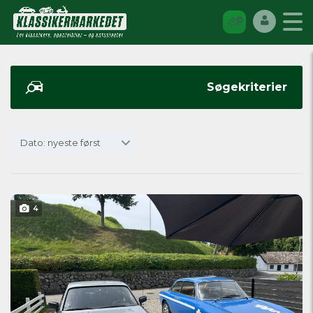
Søgekriterier
Dato: nyeste først
4