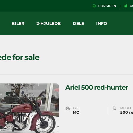
FORSIDEN
KO
BILER
2-HJULEDE
DELE
INFO
ede for sale
Ariel 500 red-hunter
TYPE
MODEL
MC
500 r