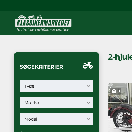
2-hjul
SØGEKRITERIER
Type
8
Mærke
Model