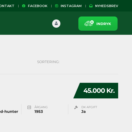
NTAKT
FACEBOOK
INSTAGRAM
NYHEDSBREV
INDRYK
SORTERING:
45.000 Kr.
ÅRGANG
DK AFGIFT
ed-hunter
1953
Ja