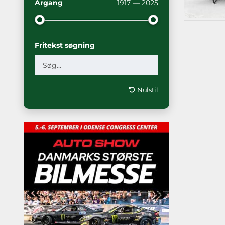
Årgang
1917 — 2025
Fritekst søgning
Nulstil