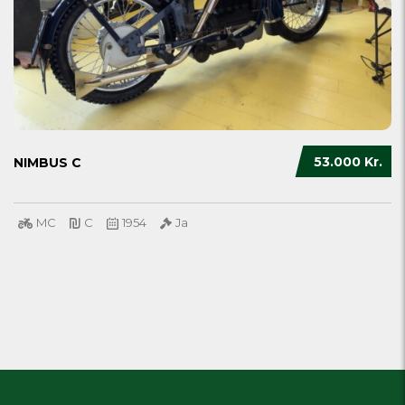
53.000 Kr.
NIMBUS C
MC
C
1954
Ja