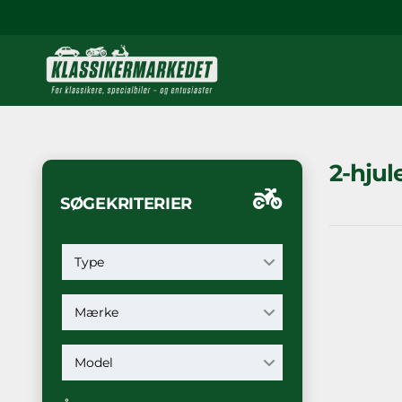
2-hjul
SØGEKRITERIER
Type
Mærke
Model