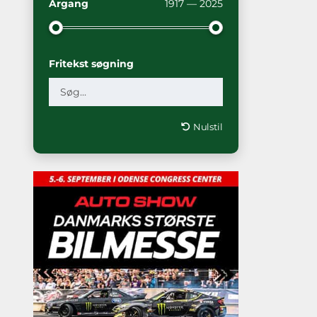
Årgang
1917 — 2025
Fritekst søgning
Nulstil