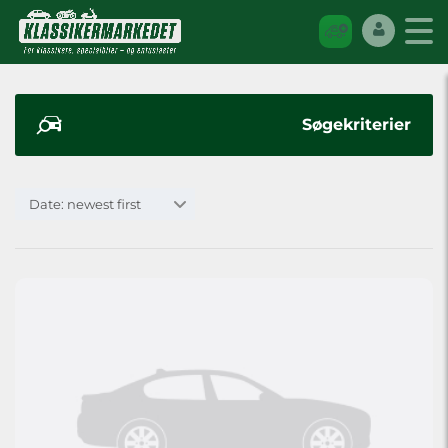
Søgekriterier
Date: newest first