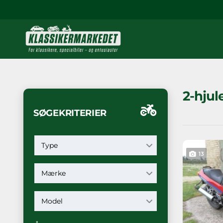
2-hjul
SØGEKRITERIER
Type
13
Mærke
Model