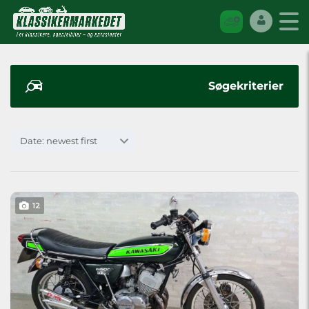
Søgekriterier
Date: newest first
12