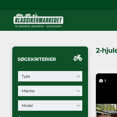
2-hjul
SØGEKRITERIER
Type
3
Mærke
Model