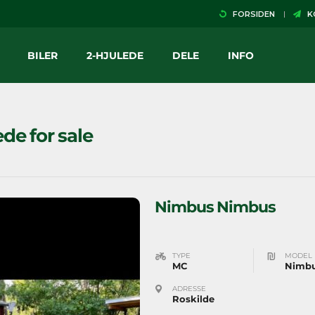
FORSIDEN
KO
BILER
2-HJULEDE
DELE
INFO
ede for sale
Nimbus Nimbus
TYPE
MODEL
MC
Nimb
ADRESSE
Roskilde