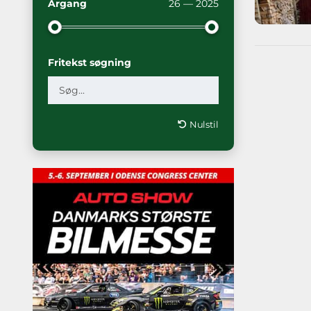
Årgang
26 — 2025
Fritekst søgning
Nulstil