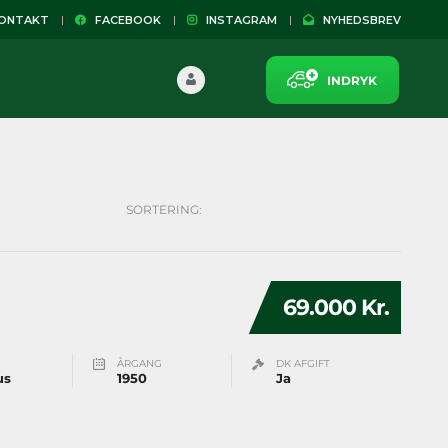
NTAKT
FACEBOOK
INSTAGRAM
NYHEDSBREV
INDRYK
SORTERING:
69.000 Kr.
ÅRGANG
DK AFGIFT
us
1950
Ja