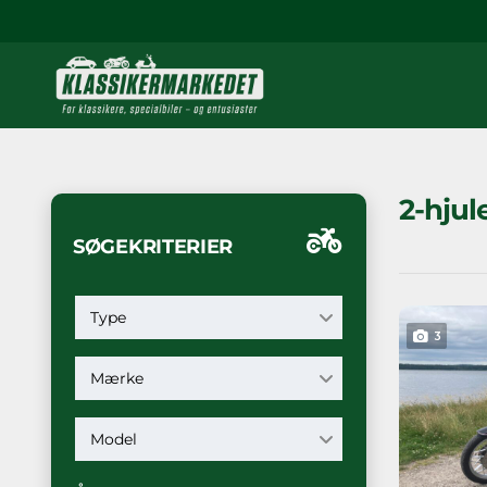
2-hjul
SØGEKRITERIER
Type
3
Mærke
Model