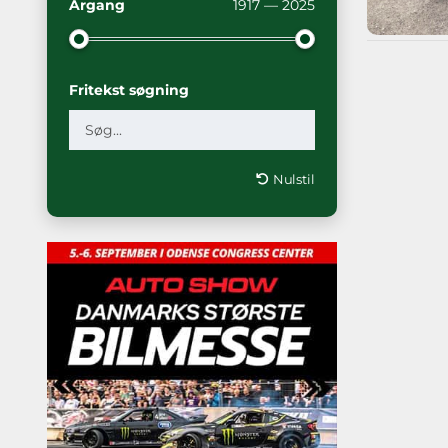
Årgang
1917 — 2025
Fritekst søgning
Nulstil