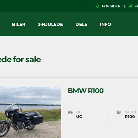
FORSIDEN
KO
BILER
2-HJULEDE
DELE
INFO
ede for sale
BMW R100
TYPE
MODEL
MC
R100