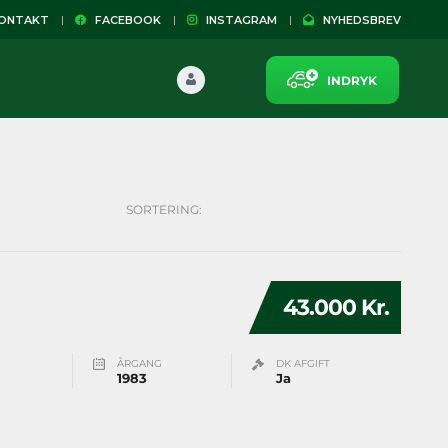
NTAKT
FACEBOOK
INSTAGRAM
NYHEDSBREV
INDRYK
SORTERING:
43.000 Kr.
ÅRGANG
DK AFGIFT
1983
Ja