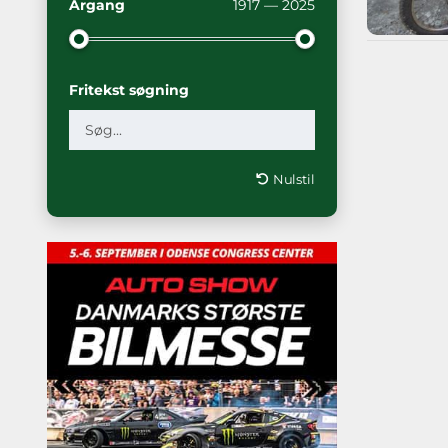
Årgang
1917 — 2025
Fritekst søgning
Nulstil