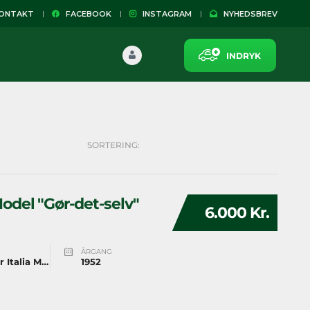
NTAKT
FACEBOOK
INSTAGRAM
NYHEDSBREV
INDRYK
SORTERING:
Model "Gør-det-selv"
6.000 Kr.
ÅRGANG
Wittler Italia Model "Gør-det-selv"
1952