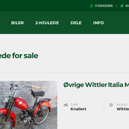
FORSIDEN
KO
BILER
2-HJULEDE
DELE
INFO
ede for sale
Øvrige Wittler Italia 
TYPE
MODEL
Knallert