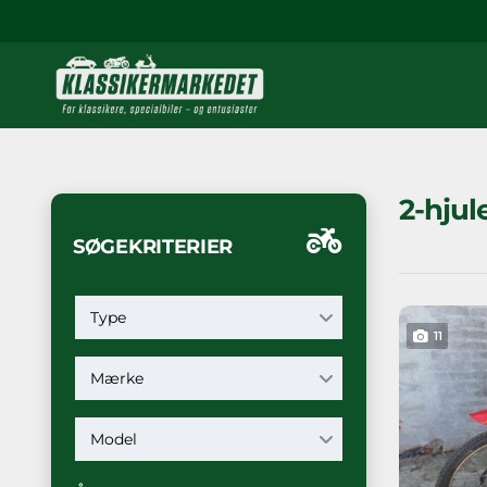
2-hjul
SØGEKRITERIER
Type
11
Mærke
Model