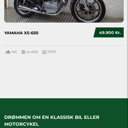
49.900 Kr.
YAMAHA XS-650
MC
xs-650
1979
DRØMMEN OM EN KLASSISK BIL ELLER
MOTORCYKEL