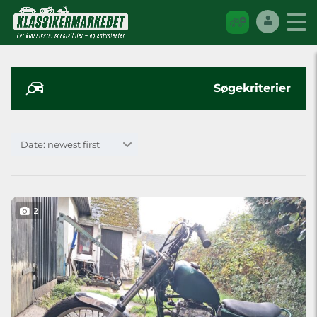
Søgekriterier
Date: newest first
2