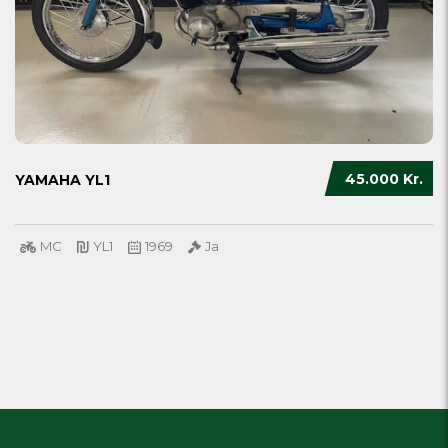
45.000 Kr.
YAMAHA YL1
MC
YL1
1969
Ja