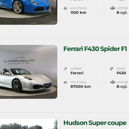
KM-STAND
MOTOR
1100 km
8-cyl.
Ferrari F430 Spider F1
MÆRKE
SERIE
Ferrari
F430
KM-STAND
MOTOR
87000 km
8-cyl.
Hudson Super coupe