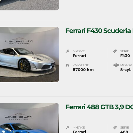
Ferrari F430 Scuderia 
MÆRKE
SERIE
Ferrari
F430
KM-STAND
MOTOR
87000 km
8-cyl.
Ferrari 488 GTB 3,9 D
MÆRKE
SERIE
Ferrari
488