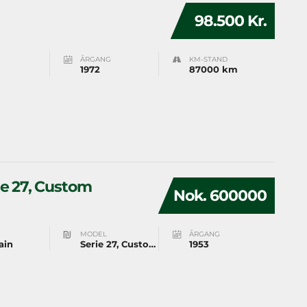
98.500 Kr.
ÅRGANG
KM-STAND
1972
87000 km
ie 27, Custom
Nok. 600000
MODEL
ÅRGANG
ain
Serie 27, Custom Catalina
1953