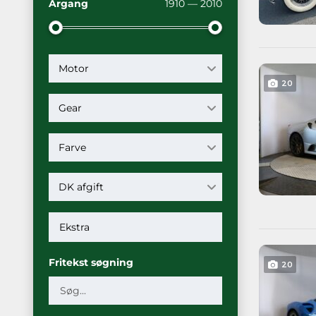
Årgang
1910 — 2010
Motor
20
Gear
Farve
DK afgift
Fritekst søgning
20