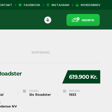
NTAKT
FACEBOOK
INSTAGRAM
NYHEDSBREV
INDRYK
SORTERING:
 Roadster
619.900 Kr.
MODEL
ÅRGANG
al
Six Roadster
1933
E
Odense NV