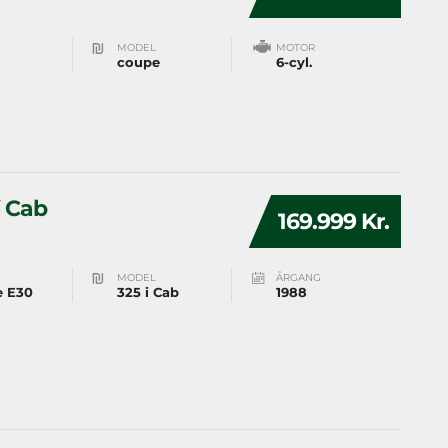
MODEL
MOTOR
coupe
6-cyl.
i Cab
169.999 Kr.
MODEL
ÅRGANG
e E30
325 i Cab
1988