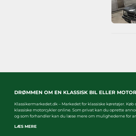
DRØMMEN OM EN KLASSISK BIL ELLER MOTO
Klassikermarkedet.dk – Markedet for klassiske køretøjer. Køb o
klassiske motorcykler online. Som privat kan du oprette annonc
og som forhandler kan du læse mere om
mulighederne for an
LÆS MERE