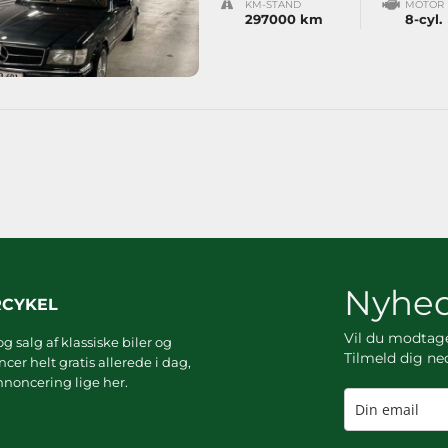
KM-STAND
MOTOR
297000 km
8-cyl.
Nyhed
RCYKEL
Vil du modta
g salg af klassiske biler og
Tilmeld dig ne
er helt gratis allerede i dag,
noncering lige her.