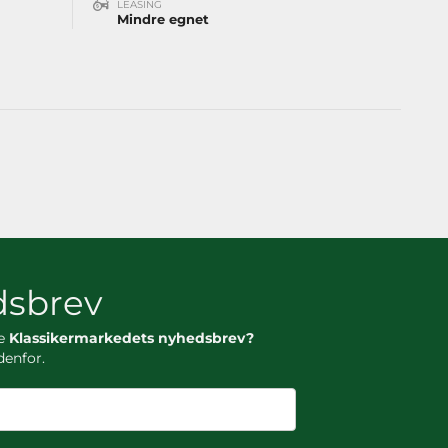
LEASING
Mindre egnet
sbrev
ge
Klassikermarkedets nyhedsbrev?
denfor.