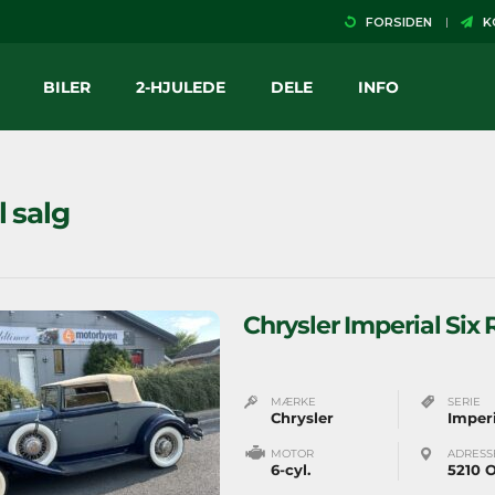
FORSIDEN
KO
BILER
2-HJULEDE
DELE
INFO
il salg
Chrysler Imperial Six
MÆRKE
SERIE
Chrysler
Imperi
MOTOR
ADRESS
6-cyl.
5210 