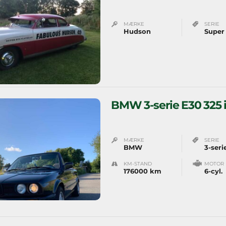
MÆRKE
SERIE
Hudson
Super
BMW 3-serie E30 325 
MÆRKE
SERIE
BMW
3-seri
KM-STAND
MOTOR
176000 km
6-cyl.