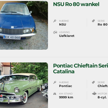
NSU Ro 80 wankel
MÆRKE
SERIE
NSU
Ro 80
LEASING
Uafklaret
Pontiac Chieftain Ser
2
Catalina
MÆRKE
SERIE
Pontiac
Chieft
KM-STAND
MOTOR
9999 km
8-cyl.