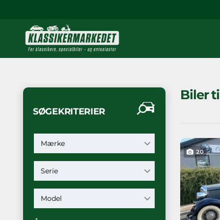
Biler t
SØGEKRITERIER
Mærke
20
Serie
Model