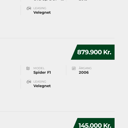
LEASING
Velegnet
879.900 Kr.
MODEL
ÅRGANG
Spider F1
2006
LEASING
Velegnet
145.000 Kr.