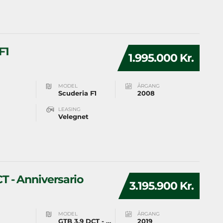
F1
1.995.000 Kr.
MODEL
ÅRGANG
Scuderia F1
2008
LEASING
Velegnet
CT - Anniversario
3.195.900 Kr.
MODEL
ÅRGANG
GTB 3,9 DCT - Anniversario
2019