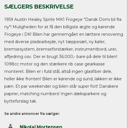
SÆLGERS BESKRIVELSE
1959 Austin Healey Sprite MK1 Frogeye "Dansk Domi bil fra
ny"! Muligheden for at få den billigste ægte og kørende
Frogeye i DK! Bilen har gennemgået en lættere renovering
med diverse pladearbejde, nyt tæppesæt, ny køler,
bremsesystem, bremseforstærker, instrumentbord, urer,
affjedring osv. Der er brugt 36.000,- bare på dele til bilen!
1098cc motor og den stærkere rib case gearkasse
monteret. Bilen er i fuld stål, altså ingen glasfiber dele,
heller ikke fronten! Bilen er kørende og sund, lakken er ikke
pæn. Et par weekender og bilen står super flot! Danskere
papirer, matching numbers! Ingen dæksparkere og
bytteforslag tak.
Se andre annoncer fra sælger:
Nikolaj Mortensen