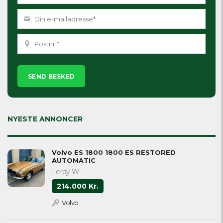
Please
leave
this
field
empty.
NYESTE ANNONCER
Volvo ES 1800 1800 ES RESTORED
AUTOMATIC
Ferdy W
214.000 Kr.
Volvo