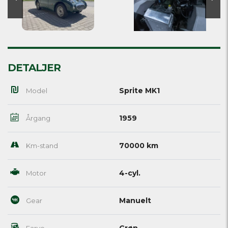
DETALJER
Sprite MK1
Model
1959
Årgang
70000 km
Km-stand
4-cyl.
Motor
Manuelt
Gear
Grøn
Farve