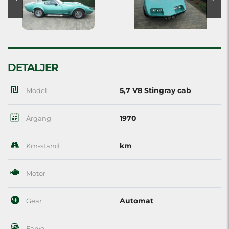
DETALJER
5,7 V8 Stingray cab
Model
1970
Årgang
km
Km-stand
Motor
Automat
Gear
Farve