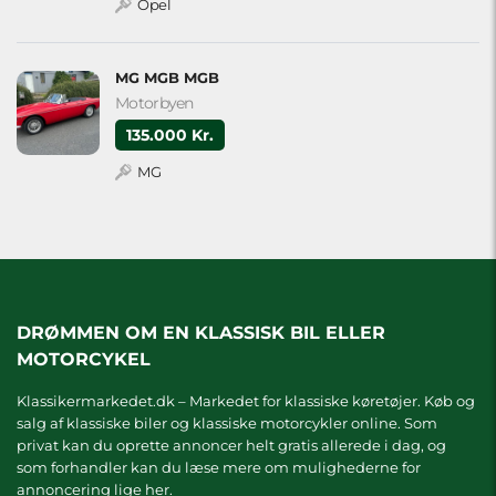
Opel
MG MGB MGB
Motorbyen
135.000 Kr.
MG
DRØMMEN OM EN KLASSISK BIL ELLER
MOTORCYKEL
Klassikermarkedet.dk – Markedet for klassiske køretøjer. Køb og
salg af klassiske biler og klassiske motorcykler online. Som
privat kan du oprette annoncer helt gratis allerede i dag, og
som forhandler kan du læse mere om
mulighederne for
annoncering lige her.