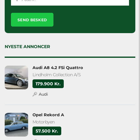
Please
leave
this
field
empty.
NYESTE ANNONCER
Audi A8 4.2 FSi Quattro
Lindholm Collection A/S
179.900 Kr.
Audi
Opel Rekord A
Motorbyen
57.500 Kr.