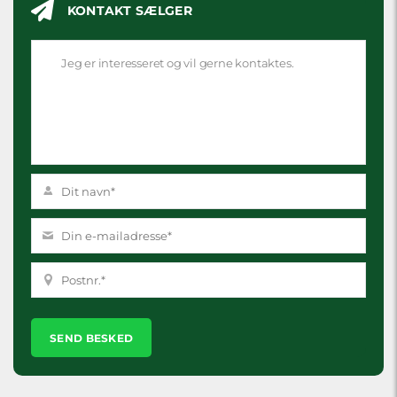
KONTAKT SÆLGER
Please
leave
this
field