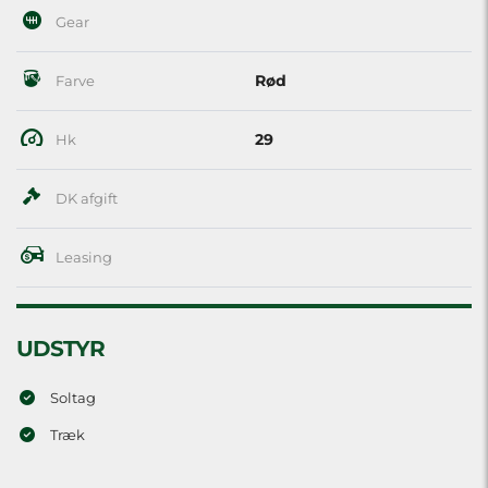
Gear
Rød
Farve
29
Hk
DK afgift
Leasing
UDSTYR
Soltag
Træk