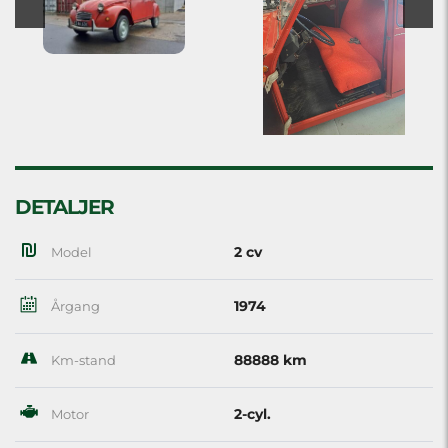
DETALJER
2 cv
Model
1974
Årgang
88888 km
Km-stand
2-cyl.
Motor