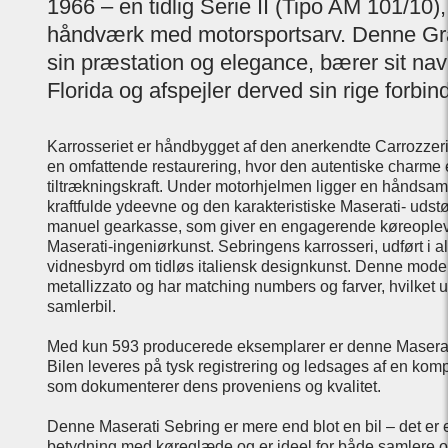
1966 – en tidlig Serie II (Tipo AM 101/10)
håndværk med motorsportsarv. Denne Gra
sin præstation og elegance, bærer sit nav
Florida og afspejler derved sin rige forbin
Karrosseriet er håndbygget af den anerkendte Carrozzeri
en omfattende restaurering, hvor den autentiske charme 
tiltrækningskraft. Under motorhjelmen ligger en håndsaml
kraftfulde ydeevne og den karakteristiske Maserati- udstød
manuel gearkasse, som giver en engagerende køreoplev
Maserati-ingeniørkunst. Sebringens karrosseri, udført i al
vidnesbyrd om tidløs italiensk designkunst. Denne mode
metallizzato og har matching numbers og farver, hvilket 
samlerbil.
Med kun 593 producerede eksemplarer er denne Maserati S
Bilen leveres på tysk registrering og ledsages af en komp
som dokumenterer dens proveniens og kvalitet.
Denne Maserati Sebring er mere end blot en bil – det er 
betydning med køreglæde og er ideel for både samlere og 