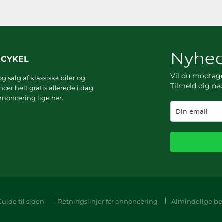
Nyhed
RCYKEL
Vil du modta
g salg af klassiske biler og
Tilmeld dig ne
er helt gratis allerede i dag,
noncering lige her.
Guide til siden
Retningslinjer for annoncering
Almindelige be