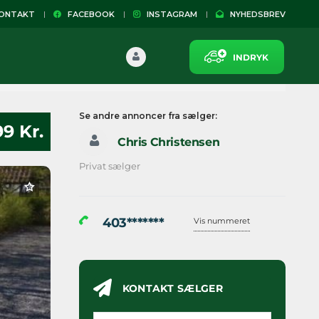
NTAKT
FACEBOOK
INSTAGRAM
NYHEDSBREV
INDRYK
Se andre annoncer fra sælger:
99 Kr.
Chris Christensen
Privat sælger
403*******
Vis nummeret
KONTAKT SÆLGER