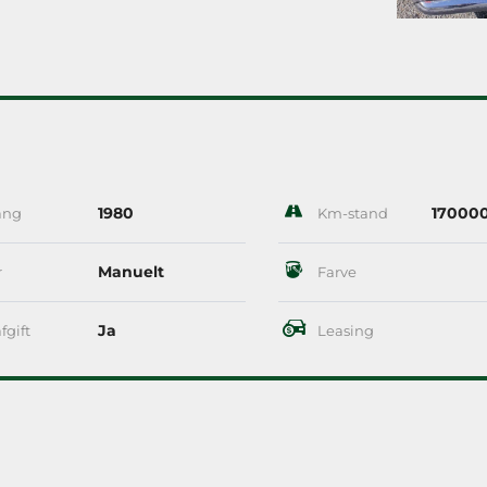
1980
17000
ang
Km-stand
Manuelt
r
Farve
Ja
fgift
Leasing