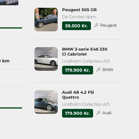
Peugeot 505 GR
De Gamles Hjem
Peugeot
59.500 Kr.
BMW 3-serie E46 330
Ci Cabriolet
0 km
Lindholm Collection A/S
BMW
179.900 Kr.
Audi A8 4.2 FSi
Quattro
Lindholm Collection A/S
Audi
179.900 Kr.