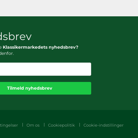
sbrev
ge
Klassikermarkedets nyhedsbrev?
denfor.
Tilmeld nyhedsbrev
tingelser
Om os
Cookiepolitik
Cookie-indstillinger