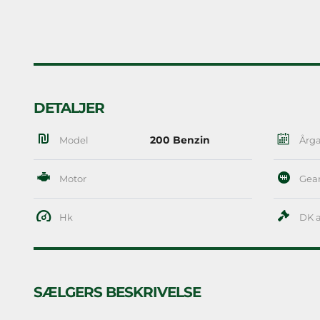
DETALJER
200 Benzin
Model
Årg
Motor
Gea
Hk
DK a
SÆLGERS BESKRIVELSE