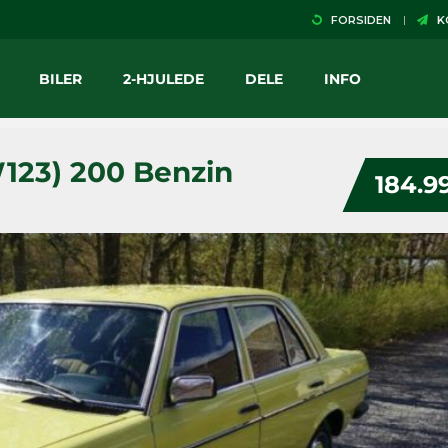
FORSIDEN
KO
BILER
2-HJULEDE
DELE
INFO
123) 200 Benzin
184.9