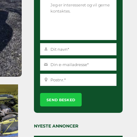
Please
leave
this
field
empty.
NYESTE ANNONCER