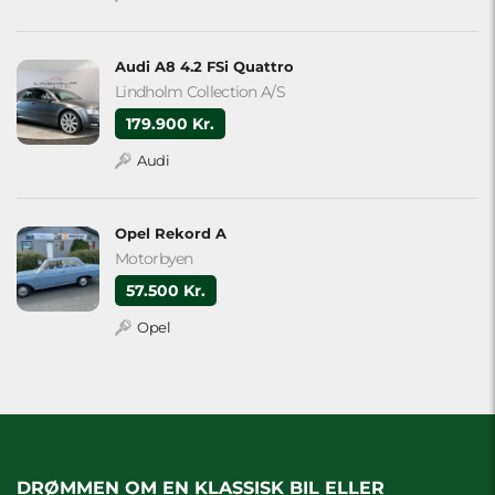
Audi A8 4.2 FSi Quattro
Lindholm Collection A/S
179.900 Kr.
Audi
Opel Rekord A
Motorbyen
57.500 Kr.
Opel
DRØMMEN OM EN KLASSISK BIL ELLER