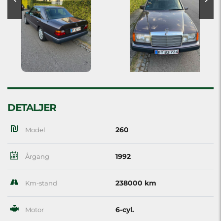
DETALJER
260
Model
1992
Årgang
238000 km
Km-stand
6-cyl.
Motor