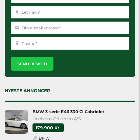
Please
leave
this
field
empty.
NYESTE ANNONCER
BMW 3-serie E46 330 Ci Cabriolet
Lindholm Collection A/S
179.900 Kr.
BMW