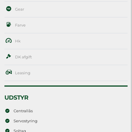
Gear
Farve
Hk
DK afgift
Leasing
UDSTYR
Centrallås
Servostyring
Soltag