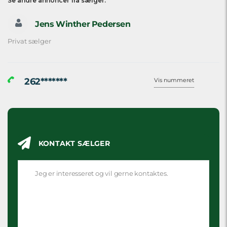
Se andre annoncer fra sælger:
Jens Winther Pedersen
Privat sælger
262*******
Vis nummeret
KONTAKT SÆLGER