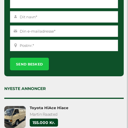
Please
leave
this
field
empty.
NYESTE ANNONCER
Toyota HiAce Hiace
Martin Raasted
155.000 Kr.