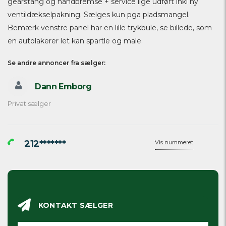
gearstang og håndbremse + service lige udført inkl ny
ventildækselpakning. Sælges kun pga pladsmangel.
Bemærk venstre panel har en lille trykbule, se billede, som
en autolakerer let kan spartle og male.
Se andre annoncer fra sælger:
Dann Emborg
Privat sælger
212*******
Vis nummeret
KONTAKT SÆLGER