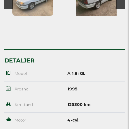
DETALJER
A 1.8i GL
Model
1995
Årgang
125300 km
Km-stand
4-cyl.
Motor