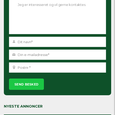
Please
leave
this
field
empty.
NYESTE ANNONCER