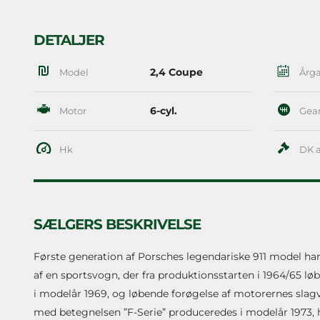
DETALJER
2,4 Coupe
Model
Årg
6-cyl.
Motor
Gea
Hk
DK a
SÆLGERS BESKRIVELSE
Første generation af Porsches legendariske 911 model har 
af en sportsvogn, der fra produktionsstarten i 1964/65 
i modelår 1969, og løbende forøgelse af motorernes slagvol
med betegnelsen ”F-Serie” produceredes i modelår 1973, hv