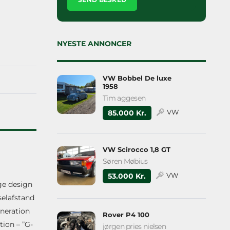
leave
this
field
empty.
NYESTE ANNONCER
VW Bobbel De luxe
1958
Tim aggesen
VW
85.000 Kr.
VW Scirocco 1,8 GT
Søren Møbius
VW
53.000 Kr.
ge design
selafstand
eneration
Rover P4 100
tion – ”G-
jørgen pries nielsen