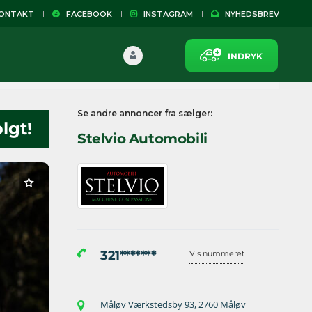
NTAKT
FACEBOOK
INSTAGRAM
NYHEDSBREV
INDRYK
Se andre annoncer fra sælger:
lgt!
Stelvio Automobili
321*******
Vis nummeret
Måløv Værkstedsby 93, 2760 Måløv