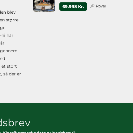
Rover
69.998 Kr.
den blev
en større
ige
-hi har
tår
op gennem
and
 et stort
, så der er
sbrev