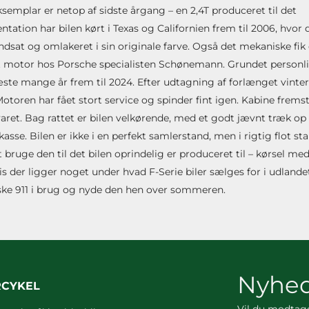
semplar er netop af sidste årgang – en 2,4T produceret til det
ion har bilen kørt i Texas og Californien frem til 2006, hvor 
ndsat og omlakeret i sin originale farve. Også det mekaniske fik 
t motor hos Porsche specialisten Schønemann. Grundet personl
te mange år frem til 2024. Efter udtagning af forlænget vinter
ren har fået stort service og spinder fint igen. Kabine frems
evaret. Bag rattet er bilen velkørende, med et godt jævnt træk 
se. Bilen er ikke i en perfekt samlerstand, men i rigtig flot st
 bruge den til det bilen oprindelig er produceret til – kørsel med
is der ligger noget under hvad F-Serie biler sælges for i udlandet
iske 911 i brug og nyde den hen over sommeren.
Nyhed
RCYKEL