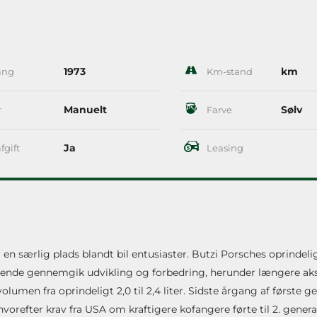
1973
km
ang
Km-stand
Manuelt
Sølv
r
Farve
Ja
fgift
Leasing
en særlig plads blandt bil entusiaster. Butzi Porsches oprindeli
løbende gennemgik udvikling og forbedring, herunder længere ak
umen fra oprindeligt 2,0 til 2,4 liter. Sidste årgang af første g
orefter krav fra USA om kraftigere kofangere førte til 2. genera