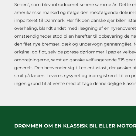
Serien”, som blev introduceret senere samme år. Dette ek
amerikanske marked og ifølge den medfølgende dokumentat
importeret til Danmark. Her fik den danske ejer bilen ista
overhaling, blandt andet med ilægning af en nyrenovere
omstændigheder stod bilen herefter til opbevaring de næs
den fået nye bremser, dæk og undervogn gennemgået. Moto
original og flot, selv de porøse dørlommer i pap er velb
omdrejningerne, samt en ganske velfungerende 915 gearkas
generelt. Den henvender sig til en entusiast, der ønsker at
smil på læben. Leveres nysynet og indregistreret til en pr
ingen grund til at vente med at tage denne dejlige klass
DRØMMEN OM EN KLASSISK BIL ELLER MOTO