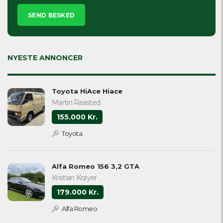
Please
leave
this
field
empty.
NYESTE ANNONCER
Toyota HiAce Hiace
Martin Raasted
155.000 Kr.
Toyota
Alfa Romeo 156 3,2 GTA
Kristian Krøyer
179.000 Kr.
Alfa Romeo