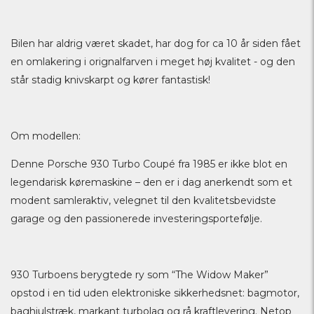
Bilen har aldrig været skadet, har dog for ca 10 år siden fået
en omlakering i orignalfarven i meget høj kvalitet - og den
står stadig knivskarpt og kører fantastisk!
Om modellen:
Denne Porsche 930 Turbo Coupé fra 1985 er ikke blot en
legendarisk køremaskine – den er i dag anerkendt som et
modent samleraktiv, velegnet til den kvalitetsbevidste
garage og den passionerede investeringsportefølje.
930 Turboens berygtede ry som “The Widow Maker”
opstod i en tid uden elektroniske sikkerhedsnet: bagmotor,
baghjulstræk, markant turbolag og rå kraftlevering. Netop