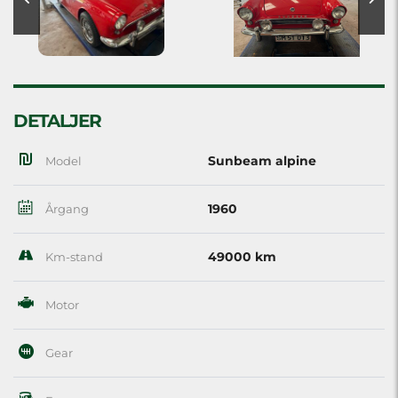
DETALJER
Sunbeam alpine
Model
1960
Årgang
49000 km
Km-stand
Motor
Gear