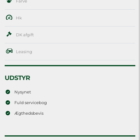
Farve
Hk
DK afgift
Leasing
UDSTYR
Nysynet
Fuld servicebog
Ægthedsbevis