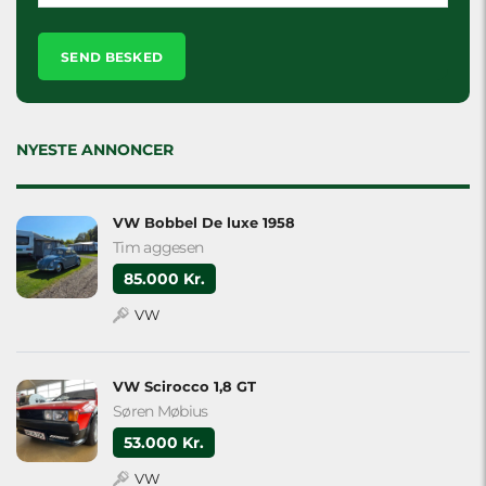
Please
leave
this
field
empty.
NYESTE ANNONCER
VW Bobbel De luxe 1958
Tim aggesen
85.000 Kr.
VW
VW Scirocco 1,8 GT
Søren Møbius
53.000 Kr.
VW