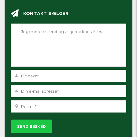
KONTAKT SÆLGER
Please
leave
this