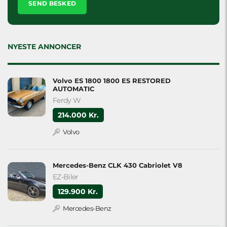
leave
this
field
empty.
NYESTE ANNONCER
Volvo ES 1800 1800 ES RESTORED
AUTOMATIC
Ferdy W
214.000 Kr.
Volvo
Mercedes-Benz CLK 430 Cabriolet V8
EZ-Biler
129.900 Kr.
Mercedes-Benz