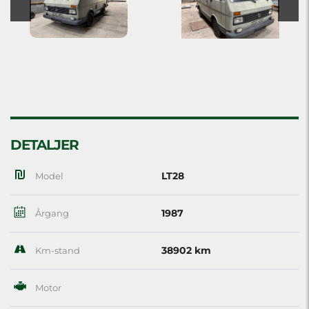
DETALJER
LT28
Model
1987
Årgang
38902 km
Km-stand
Motor