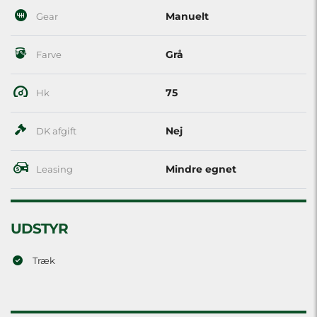
Manuelt
Gear
Grå
Farve
75
Hk
Nej
DK afgift
Mindre egnet
Leasing
UDSTYR
Træk